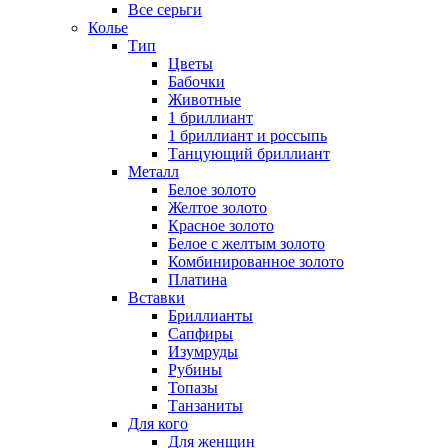
Все серьги
Колье
Тип
Цветы
Бабочки
Животные
1 бриллиант
1 бриллиант и россыпь
Танцующий бриллиант
Металл
Белое золото
Желтое золото
Красное золото
Белое с желтым золото
Комбинированное золото
Платина
Вставки
Бриллианты
Сапфиры
Изумруды
Рубины
Топазы
Танзаниты
Для кого
Для женщин