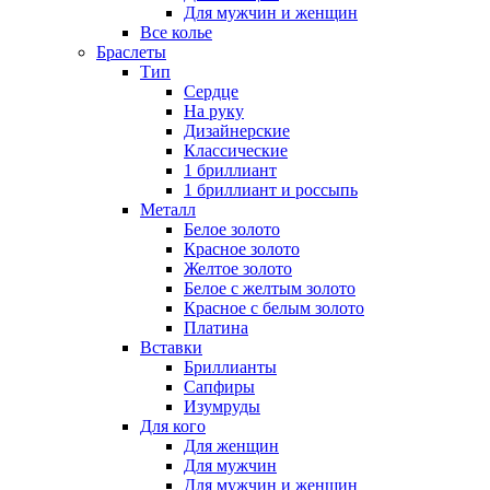
Для мужчин и женщин
Все колье
Браслеты
Тип
Сердце
На руку
Дизайнерские
Классические
1 бриллиант
1 бриллиант и россыпь
Металл
Белое золото
Красное золото
Желтое золото
Белое с желтым золото
Красное с белым золото
Платина
Вставки
Бриллианты
Сапфиры
Изумруды
Для кого
Для женщин
Для мужчин
Для мужчин и женщин