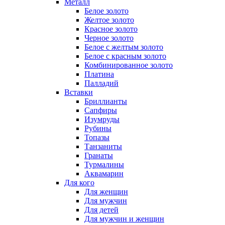
Металл
Белое золото
Желтое золото
Красное золото
Черное золото
Белое с желтым золото
Белое с красным золото
Комбинированное золото
Платина
Палладий
Вставки
Бриллианты
Сапфиры
Изумруды
Рубины
Топазы
Танзаниты
Гранаты
Турмалины
Аквамарин
Для кого
Для женщин
Для мужчин
Для детей
Для мужчин и женщин