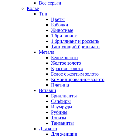
Все серьги
Колье
Тип
Цветы
Бабочки
Животные
1 бриллиант
1 бриллиант и россыпь
Танцующий бриллиант
Металл
Белое золото
Желтое золото
Красное золото
Белое с желтым золото
Комбинированное золото
Платина
Вставки
Бриллианты
Сапфиры
Изумруды
Рубины
Топазы
Танзаниты
Для кого
Для женщин