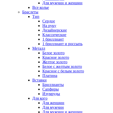
Для мужчин и женщин
Все колье
Браслеты
Тип
Сердце
На руку
Дизайнерские
Классические
1 бриллиант
1 бриллиант и россыпь
Металл
Белое золото
Красное золото
Желтое золото
Белое с желтым золото
Красное с белым золото
Платина
Вставки
Бриллианты
Сапфиры
Изумруды
Для кого
Для женщин
Для мужчин
Для мужчин и женщин