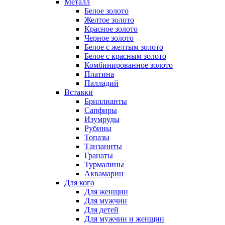
Металл
Белое золото
Желтое золото
Красное золото
Черное золото
Белое с желтым золото
Белое с красным золото
Комбинированное золото
Платина
Палладий
Вставки
Бриллианты
Сапфиры
Изумруды
Рубины
Топазы
Танзаниты
Гранаты
Турмалины
Аквамарин
Для кого
Для женщин
Для мужчин
Для детей
Для мужчин и женщин