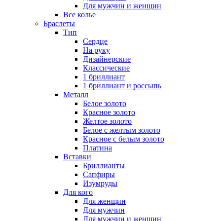
Для мужчин и женщин
Все колье
Браслеты
Тип
Сердце
На руку
Дизайнерские
Классические
1 бриллиант
1 бриллиант и россыпь
Металл
Белое золото
Красное золото
Желтое золото
Белое с желтым золото
Красное с белым золото
Платина
Вставки
Бриллианты
Сапфиры
Изумруды
Для кого
Для женщин
Для мужчин
Для мужчин и женщин