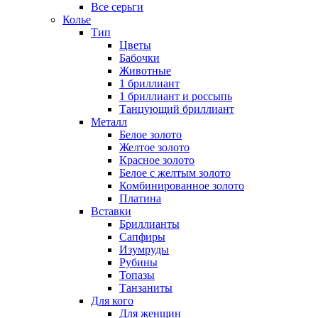
Все серьги
Колье
Тип
Цветы
Бабочки
Животные
1 бриллиант
1 бриллиант и россыпь
Танцующий бриллиант
Металл
Белое золото
Желтое золото
Красное золото
Белое с желтым золото
Комбинированное золото
Платина
Вставки
Бриллианты
Сапфиры
Изумруды
Рубины
Топазы
Танзаниты
Для кого
Для женщин