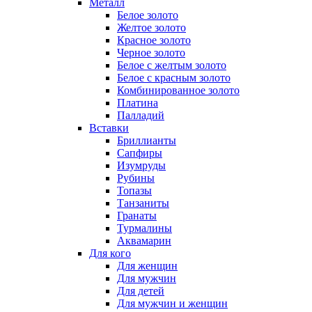
Металл
Белое золото
Желтое золото
Красное золото
Черное золото
Белое с желтым золото
Белое с красным золото
Комбинированное золото
Платина
Палладий
Вставки
Бриллианты
Сапфиры
Изумруды
Рубины
Топазы
Танзаниты
Гранаты
Турмалины
Аквамарин
Для кого
Для женщин
Для мужчин
Для детей
Для мужчин и женщин