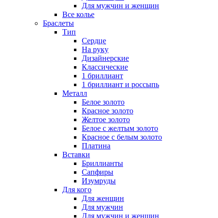
Для мужчин и женщин
Все колье
Браслеты
Тип
Сердце
На руку
Дизайнерские
Классические
1 бриллиант
1 бриллиант и россыпь
Металл
Белое золото
Красное золото
Желтое золото
Белое с желтым золото
Красное с белым золото
Платина
Вставки
Бриллианты
Сапфиры
Изумруды
Для кого
Для женщин
Для мужчин
Для мужчин и женщин