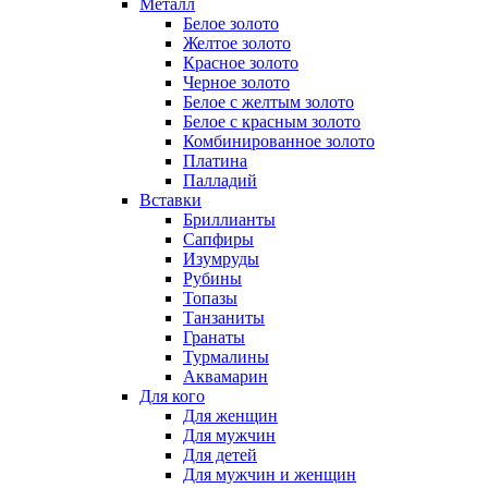
Металл
Белое золото
Желтое золото
Красное золото
Черное золото
Белое с желтым золото
Белое с красным золото
Комбинированное золото
Платина
Палладий
Вставки
Бриллианты
Сапфиры
Изумруды
Рубины
Топазы
Танзаниты
Гранаты
Турмалины
Аквамарин
Для кого
Для женщин
Для мужчин
Для детей
Для мужчин и женщин