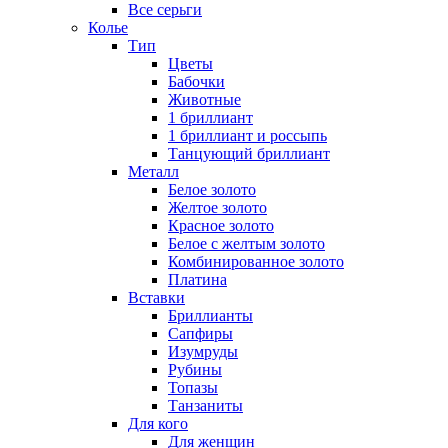
Все серьги
Колье
Тип
Цветы
Бабочки
Животные
1 бриллиант
1 бриллиант и россыпь
Танцующий бриллиант
Металл
Белое золото
Желтое золото
Красное золото
Белое с желтым золото
Комбинированное золото
Платина
Вставки
Бриллианты
Сапфиры
Изумруды
Рубины
Топазы
Танзаниты
Для кого
Для женщин