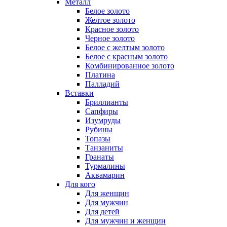
Металл
Белое золото
Желтое золото
Красное золото
Черное золото
Белое с желтым золото
Белое с красным золото
Комбинированное золото
Платина
Палладий
Вставки
Бриллианты
Сапфиры
Изумруды
Рубины
Топазы
Танзаниты
Гранаты
Турмалины
Аквамарин
Для кого
Для женщин
Для мужчин
Для детей
Для мужчин и женщин