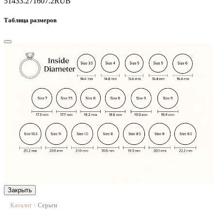
51433.2
71607.2
RUB
Таблица размеров
Закрыть
Каталог
Серьги
|