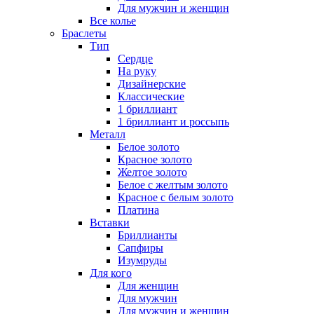
Для мужчин и женщин
Все колье
Браслеты
Тип
Сердце
На руку
Дизайнерские
Классические
1 бриллиант
1 бриллиант и россыпь
Металл
Белое золото
Красное золото
Желтое золото
Белое с желтым золото
Красное с белым золото
Платина
Вставки
Бриллианты
Сапфиры
Изумруды
Для кого
Для женщин
Для мужчин
Для мужчин и женщин