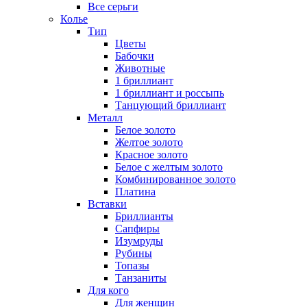
Все серьги
Колье
Тип
Цветы
Бабочки
Животные
1 бриллиант
1 бриллиант и россыпь
Танцующий бриллиант
Металл
Белое золото
Желтое золото
Красное золото
Белое с желтым золото
Комбинированное золото
Платина
Вставки
Бриллианты
Сапфиры
Изумруды
Рубины
Топазы
Танзаниты
Для кого
Для женщин