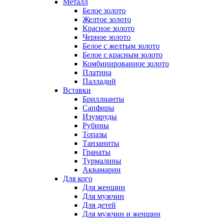
Металл
Белое золото
Желтое золото
Красное золото
Черное золото
Белое с желтым золото
Белое с красным золото
Комбинированное золото
Платина
Палладий
Вставки
Бриллианты
Сапфиры
Изумруды
Рубины
Топазы
Танзаниты
Гранаты
Турмалины
Аквамарин
Для кого
Для женщин
Для мужчин
Для детей
Для мужчин и женщин