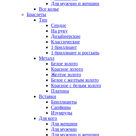
Для мужчин и женщин
Все колье
Браслеты
Тип
Сердце
На руку
Дизайнерские
Классические
1 бриллиант
1 бриллиант и россыпь
Металл
Белое золото
Красное золото
Желтое золото
Белое с желтым золото
Красное с белым золото
Платина
Вставки
Бриллианты
Сапфиры
Изумруды
Для кого
Для женщин
Для мужчин
Для мужчин и женщин