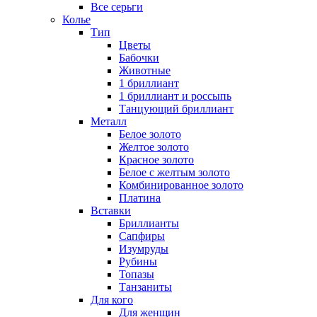
Все серьги
Колье
Тип
Цветы
Бабочки
Животные
1 бриллиант
1 бриллиант и россыпь
Танцующий бриллиант
Металл
Белое золото
Желтое золото
Красное золото
Белое с желтым золото
Комбинированное золото
Платина
Вставки
Бриллианты
Сапфиры
Изумруды
Рубины
Топазы
Танзаниты
Для кого
Для женщин