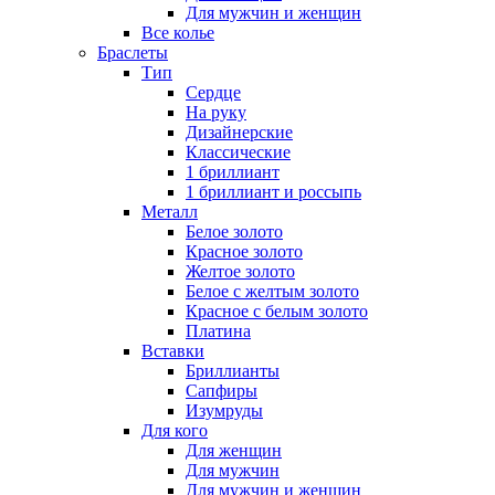
Для мужчин и женщин
Все колье
Браслеты
Тип
Сердце
На руку
Дизайнерские
Классические
1 бриллиант
1 бриллиант и россыпь
Металл
Белое золото
Красное золото
Желтое золото
Белое с желтым золото
Красное с белым золото
Платина
Вставки
Бриллианты
Сапфиры
Изумруды
Для кого
Для женщин
Для мужчин
Для мужчин и женщин