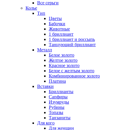
Все серьги
Колье
Тип
Цветы
Бабочки
Животные
1 бриллиант
1 бриллиант и россыпь
Танцующий бриллиант
Металл
Белое золото
Желтое золото
Красное золото
Белое с желтым золото
Комбинированное золото
Платина
Вставки
Бриллианты
Сапфиры
Изумруды
Рубины
Топазы
Танзаниты
Для кого
Для женщин