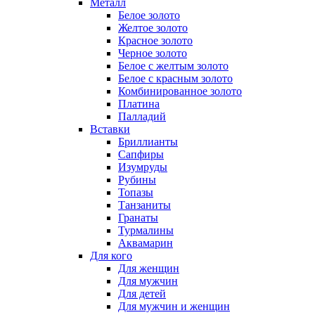
Металл
Белое золото
Желтое золото
Красное золото
Черное золото
Белое с желтым золото
Белое с красным золото
Комбинированное золото
Платина
Палладий
Вставки
Бриллианты
Сапфиры
Изумруды
Рубины
Топазы
Танзаниты
Гранаты
Турмалины
Аквамарин
Для кого
Для женщин
Для мужчин
Для детей
Для мужчин и женщин