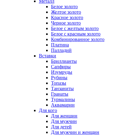
Металл
Белое золото
Желтое золото
Красное золото
Черное золото
Белое с желтым золото
Белое с красным золото
Комбинированное золото
Платина
Палладий
Вставки
Бриллианты
Сапфиры
Изумруды
Рубины
Топазы
Танзаниты
Гранаты
Турмалины
Аквамарин
Для кого
Для женщин
Для мужчин
Для детей
Для мужчин и женщин