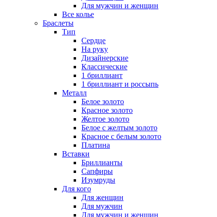
Для мужчин и женщин
Все колье
Браслеты
Тип
Сердце
На руку
Дизайнерские
Классические
1 бриллиант
1 бриллиант и россыпь
Металл
Белое золото
Красное золото
Желтое золото
Белое с желтым золото
Красное с белым золото
Платина
Вставки
Бриллианты
Сапфиры
Изумруды
Для кого
Для женщин
Для мужчин
Для мужчин и женщин