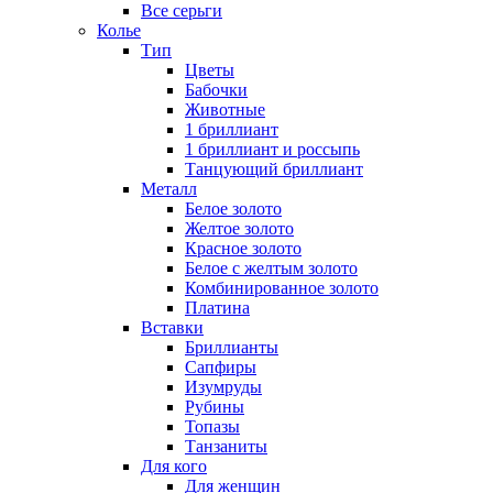
Все серьги
Колье
Тип
Цветы
Бабочки
Животные
1 бриллиант
1 бриллиант и россыпь
Танцующий бриллиант
Металл
Белое золото
Желтое золото
Красное золото
Белое с желтым золото
Комбинированное золото
Платина
Вставки
Бриллианты
Сапфиры
Изумруды
Рубины
Топазы
Танзаниты
Для кого
Для женщин