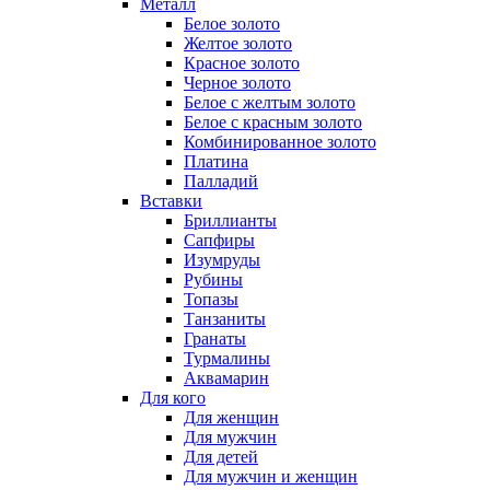
Металл
Белое золото
Желтое золото
Красное золото
Черное золото
Белое с желтым золото
Белое с красным золото
Комбинированное золото
Платина
Палладий
Вставки
Бриллианты
Сапфиры
Изумруды
Рубины
Топазы
Танзаниты
Гранаты
Турмалины
Аквамарин
Для кого
Для женщин
Для мужчин
Для детей
Для мужчин и женщин