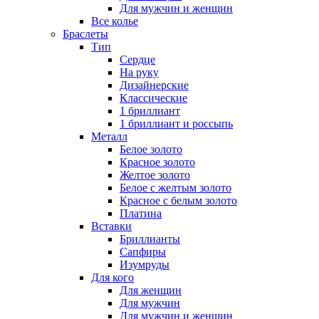
Для мужчин и женщин
Все колье
Браслеты
Тип
Сердце
На руку
Дизайнерские
Классические
1 бриллиант
1 бриллиант и россыпь
Металл
Белое золото
Красное золото
Желтое золото
Белое с желтым золото
Красное с белым золото
Платина
Вставки
Бриллианты
Сапфиры
Изумруды
Для кого
Для женщин
Для мужчин
Для мужчин и женщин