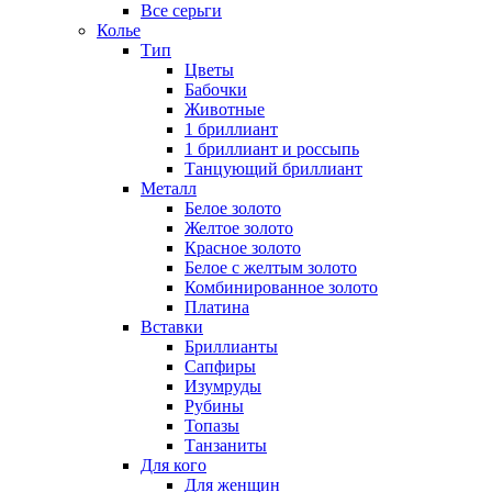
Все серьги
Колье
Тип
Цветы
Бабочки
Животные
1 бриллиант
1 бриллиант и россыпь
Танцующий бриллиант
Металл
Белое золото
Желтое золото
Красное золото
Белое с желтым золото
Комбинированное золото
Платина
Вставки
Бриллианты
Сапфиры
Изумруды
Рубины
Топазы
Танзаниты
Для кого
Для женщин