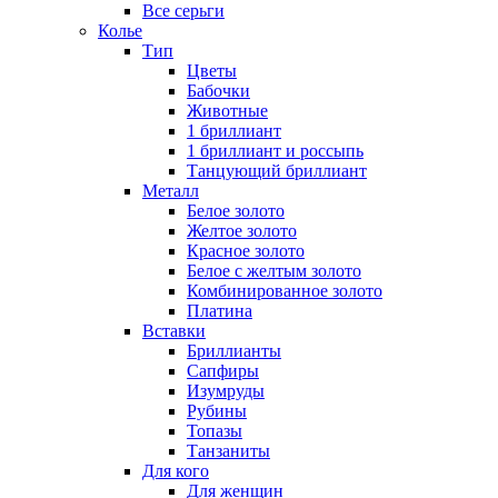
Все серьги
Колье
Тип
Цветы
Бабочки
Животные
1 бриллиант
1 бриллиант и россыпь
Танцующий бриллиант
Металл
Белое золото
Желтое золото
Красное золото
Белое с желтым золото
Комбинированное золото
Платина
Вставки
Бриллианты
Сапфиры
Изумруды
Рубины
Топазы
Танзаниты
Для кого
Для женщин