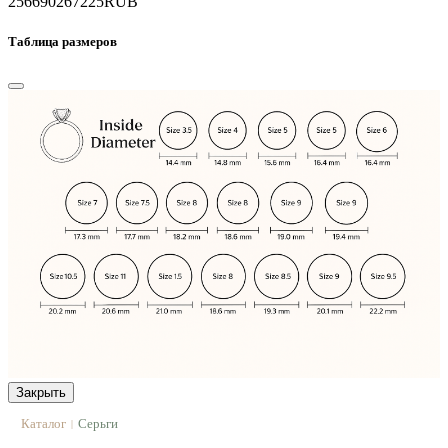
256690
267225
RUB
Таблица размеров
Закрыть
Каталог
Серьги
|