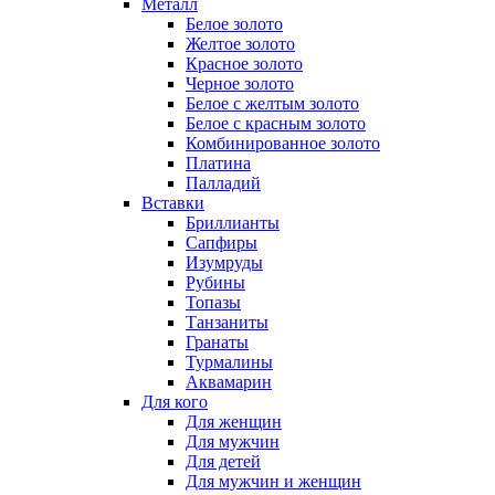
Металл
Белое золото
Желтое золото
Красное золото
Черное золото
Белое с желтым золото
Белое с красным золото
Комбинированное золото
Платина
Палладий
Вставки
Бриллианты
Сапфиры
Изумруды
Рубины
Топазы
Танзаниты
Гранаты
Турмалины
Аквамарин
Для кого
Для женщин
Для мужчин
Для детей
Для мужчин и женщин