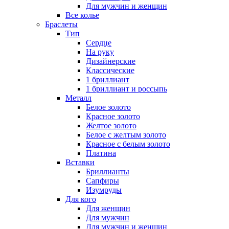
Для мужчин и женщин
Все колье
Браслеты
Тип
Сердце
На руку
Дизайнерские
Классические
1 бриллиант
1 бриллиант и россыпь
Металл
Белое золото
Красное золото
Желтое золото
Белое с желтым золото
Красное с белым золото
Платина
Вставки
Бриллианты
Сапфиры
Изумруды
Для кого
Для женщин
Для мужчин
Для мужчин и женщин