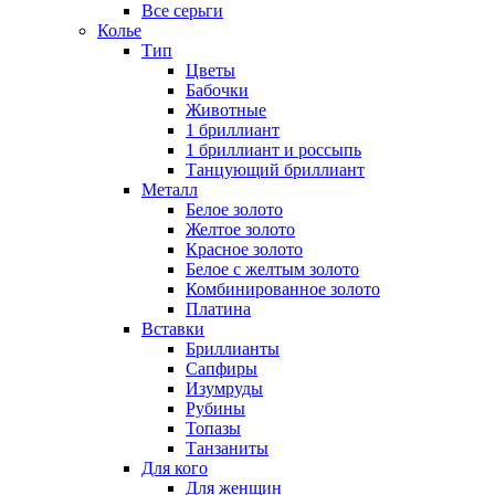
Все серьги
Колье
Тип
Цветы
Бабочки
Животные
1 бриллиант
1 бриллиант и россыпь
Танцующий бриллиант
Металл
Белое золото
Желтое золото
Красное золото
Белое с желтым золото
Комбинированное золото
Платина
Вставки
Бриллианты
Сапфиры
Изумруды
Рубины
Топазы
Танзаниты
Для кого
Для женщин