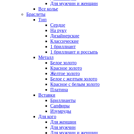
Для мужчин и женщин
Все колье
Браслеты
Тип
Сердце
На руку
Дизайнерские
Классические
1 бриллиант
1 бриллиант и россыпь
Металл
Белое золото
Красное золото
Желтое золото
Белое с желтым золото
Красное с белым золото
Платина
Вставки
Бриллианты
Сапфиры
Изумруды
Для кого
Для женщин
Для мужчин
Для мужчин и женщин