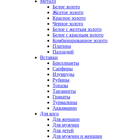
Металл
Белое золото
Желтое золото
Красное золото
Черное золото
Белое с желтым золото
Белое с красным золото
Комбинированное золото
Платина
Палладий
Вставки
Бриллианты
Сапфиры
Изумруды
Рубины
Топазы
Танзаниты
Гранаты
Турмалины
Аквамарин
Для кого
Для женщин
Для мужчин
Для детей
Для мужчин и женщин