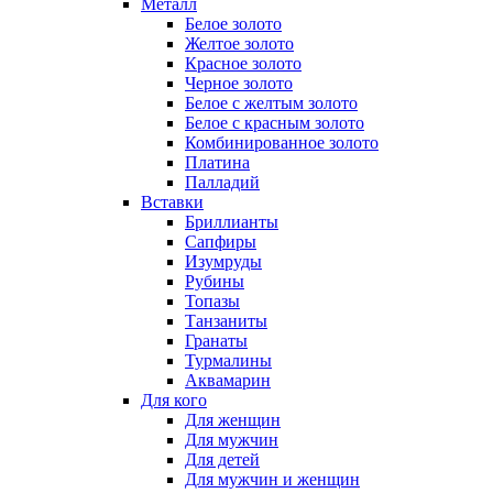
Металл
Белое золото
Желтое золото
Красное золото
Черное золото
Белое с желтым золото
Белое с красным золото
Комбинированное золото
Платина
Палладий
Вставки
Бриллианты
Сапфиры
Изумруды
Рубины
Топазы
Танзаниты
Гранаты
Турмалины
Аквамарин
Для кого
Для женщин
Для мужчин
Для детей
Для мужчин и женщин