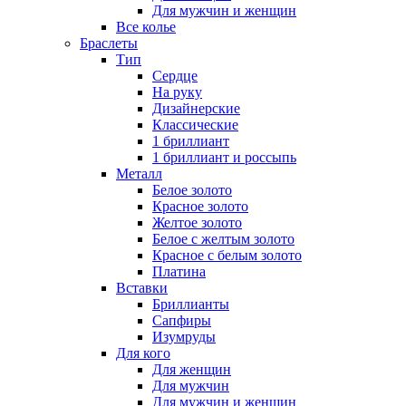
Для мужчин и женщин
Все колье
Браслеты
Тип
Сердце
На руку
Дизайнерские
Классические
1 бриллиант
1 бриллиант и россыпь
Металл
Белое золото
Красное золото
Желтое золото
Белое с желтым золото
Красное с белым золото
Платина
Вставки
Бриллианты
Сапфиры
Изумруды
Для кого
Для женщин
Для мужчин
Для мужчин и женщин