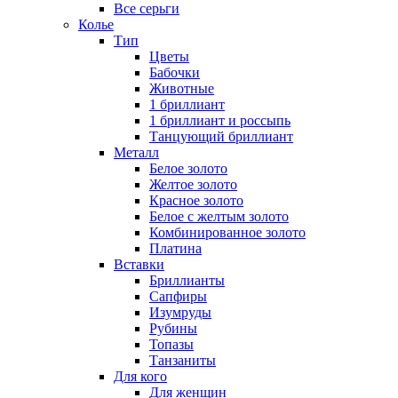
Все серьги
Колье
Тип
Цветы
Бабочки
Животные
1 бриллиант
1 бриллиант и россыпь
Танцующий бриллиант
Металл
Белое золото
Желтое золото
Красное золото
Белое с желтым золото
Комбинированное золото
Платина
Вставки
Бриллианты
Сапфиры
Изумруды
Рубины
Топазы
Танзаниты
Для кого
Для женщин