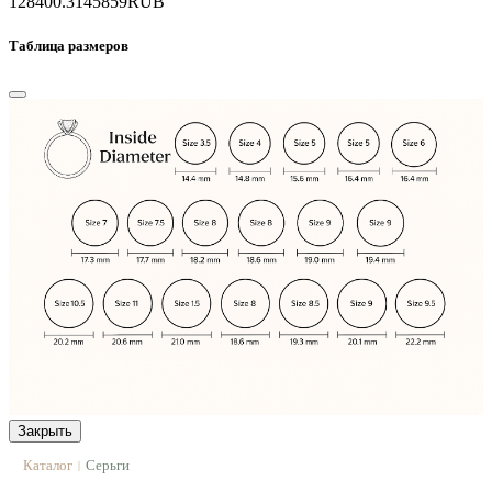
128400.3
145859
RUB
Таблица размеров
Закрыть
Каталог
Серьги
|