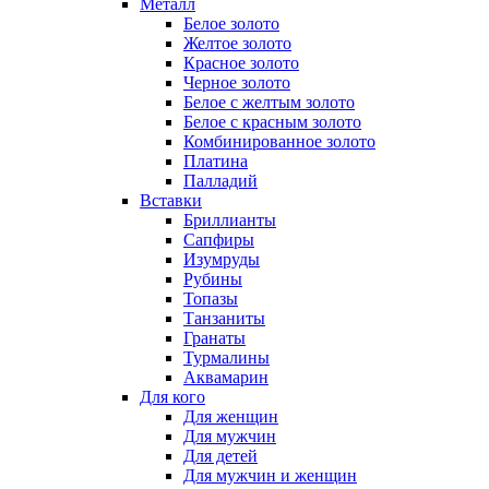
Металл
Белое золото
Желтое золото
Красное золото
Черное золото
Белое с желтым золото
Белое с красным золото
Комбинированное золото
Платина
Палладий
Вставки
Бриллианты
Сапфиры
Изумруды
Рубины
Топазы
Танзаниты
Гранаты
Турмалины
Аквамарин
Для кого
Для женщин
Для мужчин
Для детей
Для мужчин и женщин