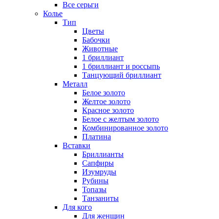
Все серьги
Колье
Тип
Цветы
Бабочки
Животные
1 бриллиант
1 бриллиант и россыпь
Танцующий бриллиант
Металл
Белое золото
Желтое золото
Красное золото
Белое с желтым золото
Комбинированное золото
Платина
Вставки
Бриллианты
Сапфиры
Изумруды
Рубины
Топазы
Танзаниты
Для кого
Для женщин