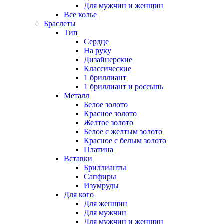
Для мужчин и женщин
Все колье
Браслеты
Тип
Сердце
На руку
Дизайнерские
Классические
1 бриллиант
1 бриллиант и россыпь
Металл
Белое золото
Красное золото
Желтое золото
Белое с желтым золото
Красное с белым золото
Платина
Вставки
Бриллианты
Сапфиры
Изумруды
Для кого
Для женщин
Для мужчин
Для мужчин и женщин