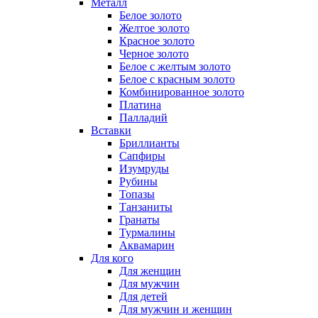
Металл
Белое золото
Желтое золото
Красное золото
Черное золото
Белое с желтым золото
Белое с красным золото
Комбинированное золото
Платина
Палладий
Вставки
Бриллианты
Сапфиры
Изумруды
Рубины
Топазы
Танзаниты
Гранаты
Турмалины
Аквамарин
Для кого
Для женщин
Для мужчин
Для детей
Для мужчин и женщин