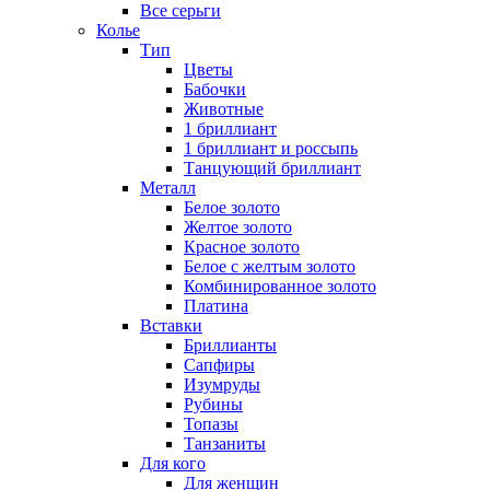
Все серьги
Колье
Тип
Цветы
Бабочки
Животные
1 бриллиант
1 бриллиант и россыпь
Танцующий бриллиант
Металл
Белое золото
Желтое золото
Красное золото
Белое с желтым золото
Комбинированное золото
Платина
Вставки
Бриллианты
Сапфиры
Изумруды
Рубины
Топазы
Танзаниты
Для кого
Для женщин