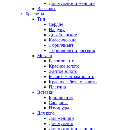
Для мужчин и женщин
Все колье
Браслеты
Тип
Сердце
На руку
Дизайнерские
Классические
1 бриллиант
1 бриллиант и россыпь
Металл
Белое золото
Красное золото
Желтое золото
Белое с желтым золото
Красное с белым золото
Платина
Вставки
Бриллианты
Сапфиры
Изумруды
Для кого
Для женщин
Для мужчин
Для мужчин и женщин