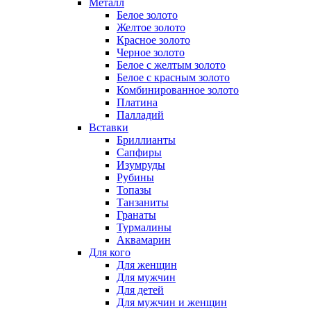
Металл
Белое золото
Желтое золото
Красное золото
Черное золото
Белое с желтым золото
Белое с красным золото
Комбинированное золото
Платина
Палладий
Вставки
Бриллианты
Сапфиры
Изумруды
Рубины
Топазы
Танзаниты
Гранаты
Турмалины
Аквамарин
Для кого
Для женщин
Для мужчин
Для детей
Для мужчин и женщин