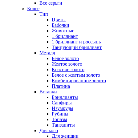
Все серьги
Колье
Тип
Цветы
Бабочки
Животные
1 бриллиант
1 бриллиант и россыпь
Танцующий бриллиант
Металл
Белое золото
Желтое золото
Красное золото
Белое с желтым золото
Комбинированное золото
Платина
Вставки
Бриллианты
Сапфиры
Изумруды
Рубины
Топазы
Танзаниты
Для кого
Для женщин