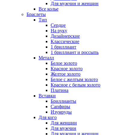
Для мужчин и женщин
Все колье
Браслеты
Тип
Сердце
На руку
Дизайнерские
Классические
1 бриллиант
1 бриллиант и россыпь
Металл
Белое золото
Красное золото
Желтое золото
Белое с желтым золото
Красное с белым золото
Платина
Вставки
Бриллианты
Сапфиры
Изумруды
Для кого
Для женщин
Для мужчин
Для мужчин и женщин