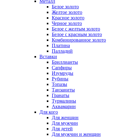
Металл
Белое золото
Желтое золото
Красное золото
Черное золото
Белое с желтым золото
Белое с красным золото
Комбинированное золото
Платина
Палладий
Вставки
Бриллианты
Сапфиры
Изумруды
Рубины
Топазы
Танзаниты
Гранаты
Турмалины
Аквамарин
Для кого
Для женщин
Для мужчин
Для детей
Для мужчин и женщин