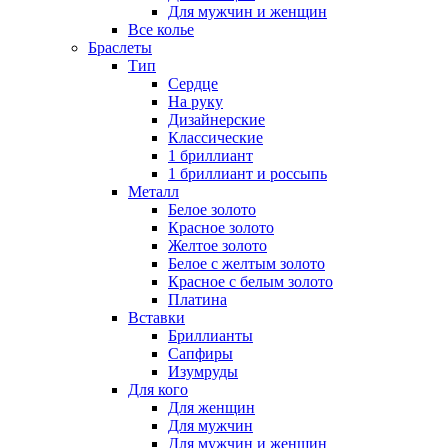
Для мужчин и женщин
Все колье
Браслеты
Тип
Сердце
На руку
Дизайнерские
Классические
1 бриллиант
1 бриллиант и россыпь
Металл
Белое золото
Красное золото
Желтое золото
Белое с желтым золото
Красное с белым золото
Платина
Вставки
Бриллианты
Сапфиры
Изумруды
Для кого
Для женщин
Для мужчин
Для мужчин и женщин