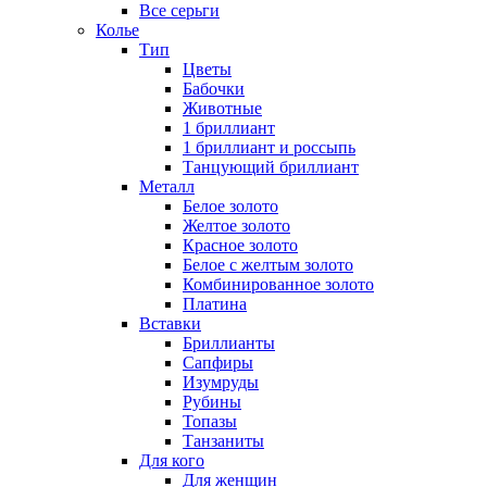
Все серьги
Колье
Тип
Цветы
Бабочки
Животные
1 бриллиант
1 бриллиант и россыпь
Танцующий бриллиант
Металл
Белое золото
Желтое золото
Красное золото
Белое с желтым золото
Комбинированное золото
Платина
Вставки
Бриллианты
Сапфиры
Изумруды
Рубины
Топазы
Танзаниты
Для кого
Для женщин