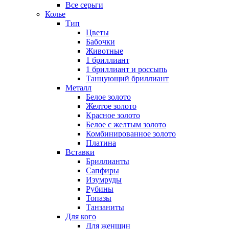
Все серьги
Колье
Тип
Цветы
Бабочки
Животные
1 бриллиант
1 бриллиант и россыпь
Танцующий бриллиант
Металл
Белое золото
Желтое золото
Красное золото
Белое с желтым золото
Комбинированное золото
Платина
Вставки
Бриллианты
Сапфиры
Изумруды
Рубины
Топазы
Танзаниты
Для кого
Для женщин