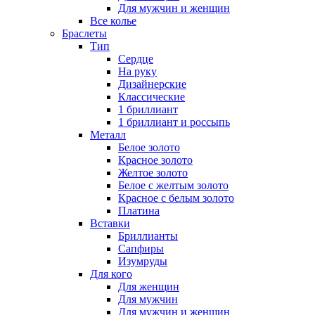
Для мужчин и женщин
Все колье
Браслеты
Тип
Сердце
На руку
Дизайнерские
Классические
1 бриллиант
1 бриллиант и россыпь
Металл
Белое золото
Красное золото
Желтое золото
Белое с желтым золото
Красное с белым золото
Платина
Вставки
Бриллианты
Сапфиры
Изумруды
Для кого
Для женщин
Для мужчин
Для мужчин и женщин