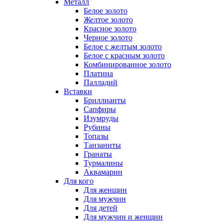
Металл
Белое золото
Желтое золото
Красное золото
Черное золото
Белое с желтым золото
Белое с красным золото
Комбинированное золото
Платина
Палладий
Вставки
Бриллианты
Сапфиры
Изумруды
Рубины
Топазы
Танзаниты
Гранаты
Турмалины
Аквамарин
Для кого
Для женщин
Для мужчин
Для детей
Для мужчин и женщин