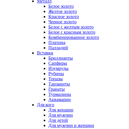
Металл
Белое золото
Желтое золото
Красное золото
Черное золото
Белое с желтым золото
Белое с красным золото
Комбинированное золото
Платина
Палладий
Вставки
Бриллианты
Сапфиры
Изумруды
Рубины
Топазы
Танзаниты
Гранаты
Турмалины
Аквамарин
Для кого
Для женщин
Для мужчин
Для детей
Для мужчин и женщин