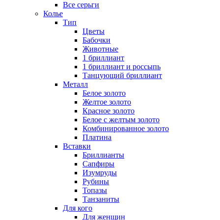
Все серьги
Колье
Тип
Цветы
Бабочки
Животные
1 бриллиант
1 бриллиант и россыпь
Танцующий бриллиант
Металл
Белое золото
Желтое золото
Красное золото
Белое с желтым золото
Комбинированное золото
Платина
Вставки
Бриллианты
Сапфиры
Изумруды
Рубины
Топазы
Танзаниты
Для кого
Для женщин