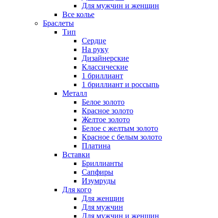
Для мужчин и женщин
Все колье
Браслеты
Тип
Сердце
На руку
Дизайнерские
Классические
1 бриллиант
1 бриллиант и россыпь
Металл
Белое золото
Красное золото
Желтое золото
Белое с желтым золото
Красное с белым золото
Платина
Вставки
Бриллианты
Сапфиры
Изумруды
Для кого
Для женщин
Для мужчин
Для мужчин и женщин