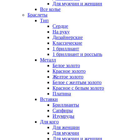
Для мужчин и женщин
Все колье
Браслеты
Тип
Сердце
На руку
Дизайнерские
Классические
1 бриллиант
1 бриллиант и россыпь
Металл
Белое золото
Красное золото
Желтое золото
Белое с желтым золото
Красное с белым золото
Платина
Вставки
Бриллианты
Сапфиры
Изумруды
Для кого
Для женщин
Для мужчин
Для мужчин и женщин