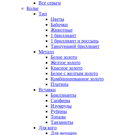
Все серьги
Колье
Тип
Цветы
Бабочки
Животные
1 бриллиант
1 бриллиант и россыпь
Танцующий бриллиант
Металл
Белое золото
Желтое золото
Красное золото
Белое с желтым золото
Комбинированное золото
Платина
Вставки
Бриллианты
Сапфиры
Изумруды
Рубины
Топазы
Танзаниты
Для кого
Для женщин