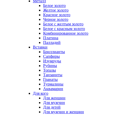
Металл
Белое золото
Желтое золото
Красное золото
Черное золото
Белое с желтым золото
Белое с красным золото
Комбинированное золото
Платина
Палладий
Вставки
Бриллианты
Сапфиры
Изумруды
Рубины
Топазы
Танзаниты
Гранаты
Турмалины
Аквамарин
Для кого
Для женщин
Для мужчин
Для детей
Для мужчин и женщин