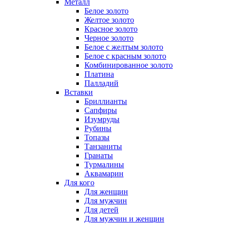
Металл
Белое золото
Желтое золото
Красное золото
Черное золото
Белое с желтым золото
Белое с красным золото
Комбинированное золото
Платина
Палладий
Вставки
Бриллианты
Сапфиры
Изумруды
Рубины
Топазы
Танзаниты
Гранаты
Турмалины
Аквамарин
Для кого
Для женщин
Для мужчин
Для детей
Для мужчин и женщин