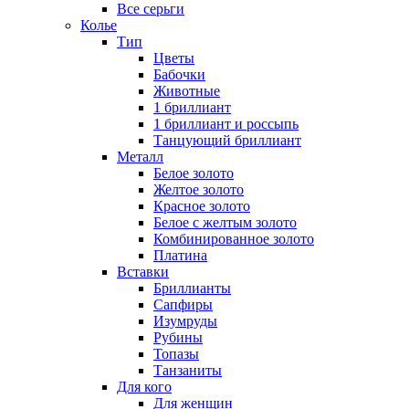
Все серьги
Колье
Тип
Цветы
Бабочки
Животные
1 бриллиант
1 бриллиант и россыпь
Танцующий бриллиант
Металл
Белое золото
Желтое золото
Красное золото
Белое с желтым золото
Комбинированное золото
Платина
Вставки
Бриллианты
Сапфиры
Изумруды
Рубины
Топазы
Танзаниты
Для кого
Для женщин