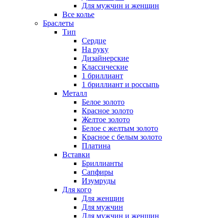
Для мужчин и женщин
Все колье
Браслеты
Тип
Сердце
На руку
Дизайнерские
Классические
1 бриллиант
1 бриллиант и россыпь
Металл
Белое золото
Красное золото
Желтое золото
Белое с желтым золото
Красное с белым золото
Платина
Вставки
Бриллианты
Сапфиры
Изумруды
Для кого
Для женщин
Для мужчин
Для мужчин и женщин