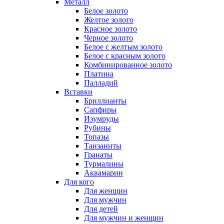
Металл
Белое золото
Желтое золото
Красное золото
Черное золото
Белое с желтым золото
Белое с красным золото
Комбинированное золото
Платина
Палладий
Вставки
Бриллианты
Сапфиры
Изумруды
Рубины
Топазы
Танзаниты
Гранаты
Турмалины
Аквамарин
Для кого
Для женщин
Для мужчин
Для детей
Для мужчин и женщин