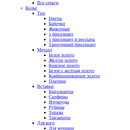
Все серьги
Колье
Тип
Цветы
Бабочки
Животные
1 бриллиант
1 бриллиант и россыпь
Танцующий бриллиант
Металл
Белое золото
Желтое золото
Красное золото
Белое с желтым золото
Комбинированное золото
Платина
Вставки
Бриллианты
Сапфиры
Изумруды
Рубины
Топазы
Танзаниты
Для кого
Для женщин