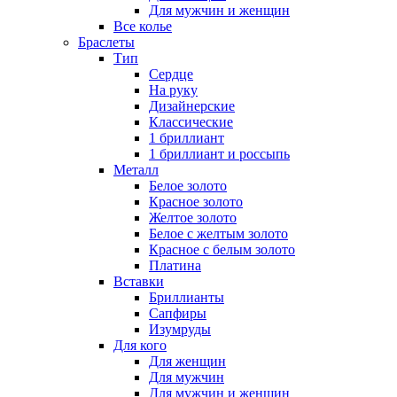
Для мужчин и женщин
Все колье
Браслеты
Тип
Сердце
На руку
Дизайнерские
Классические
1 бриллиант
1 бриллиант и россыпь
Металл
Белое золото
Красное золото
Желтое золото
Белое с желтым золото
Красное с белым золото
Платина
Вставки
Бриллианты
Сапфиры
Изумруды
Для кого
Для женщин
Для мужчин
Для мужчин и женщин