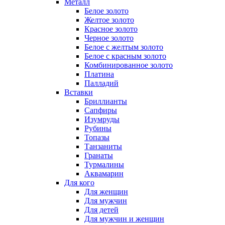
Металл
Белое золото
Желтое золото
Красное золото
Черное золото
Белое с желтым золото
Белое с красным золото
Комбинированное золото
Платина
Палладий
Вставки
Бриллианты
Сапфиры
Изумруды
Рубины
Топазы
Танзаниты
Гранаты
Турмалины
Аквамарин
Для кого
Для женщин
Для мужчин
Для детей
Для мужчин и женщин