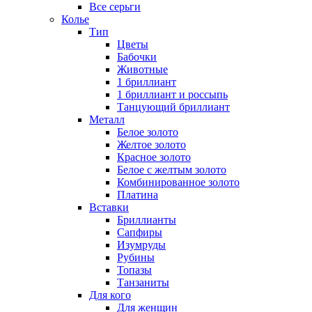
Все серьги
Колье
Тип
Цветы
Бабочки
Животные
1 бриллиант
1 бриллиант и россыпь
Танцующий бриллиант
Металл
Белое золото
Желтое золото
Красное золото
Белое с желтым золото
Комбинированное золото
Платина
Вставки
Бриллианты
Сапфиры
Изумруды
Рубины
Топазы
Танзаниты
Для кого
Для женщин