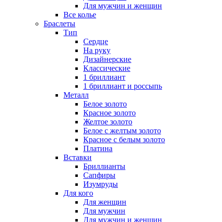
Для мужчин и женщин
Все колье
Браслеты
Тип
Сердце
На руку
Дизайнерские
Классические
1 бриллиант
1 бриллиант и россыпь
Металл
Белое золото
Красное золото
Желтое золото
Белое с желтым золото
Красное с белым золото
Платина
Вставки
Бриллианты
Сапфиры
Изумруды
Для кого
Для женщин
Для мужчин
Для мужчин и женщин