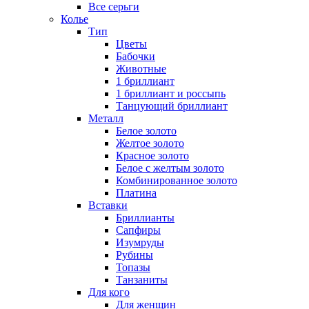
Все серьги
Колье
Тип
Цветы
Бабочки
Животные
1 бриллиант
1 бриллиант и россыпь
Танцующий бриллиант
Металл
Белое золото
Желтое золото
Красное золото
Белое с желтым золото
Комбинированное золото
Платина
Вставки
Бриллианты
Сапфиры
Изумруды
Рубины
Топазы
Танзаниты
Для кого
Для женщин