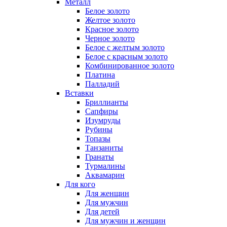
Металл
Белое золото
Желтое золото
Красное золото
Черное золото
Белое с желтым золото
Белое с красным золото
Комбинированное золото
Платина
Палладий
Вставки
Бриллианты
Сапфиры
Изумруды
Рубины
Топазы
Танзаниты
Гранаты
Турмалины
Аквамарин
Для кого
Для женщин
Для мужчин
Для детей
Для мужчин и женщин