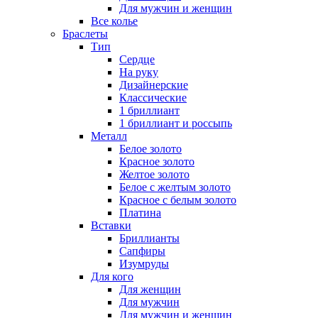
Для мужчин и женщин
Все колье
Браслеты
Тип
Сердце
На руку
Дизайнерские
Классические
1 бриллиант
1 бриллиант и россыпь
Металл
Белое золото
Красное золото
Желтое золото
Белое с желтым золото
Красное с белым золото
Платина
Вставки
Бриллианты
Сапфиры
Изумруды
Для кого
Для женщин
Для мужчин
Для мужчин и женщин