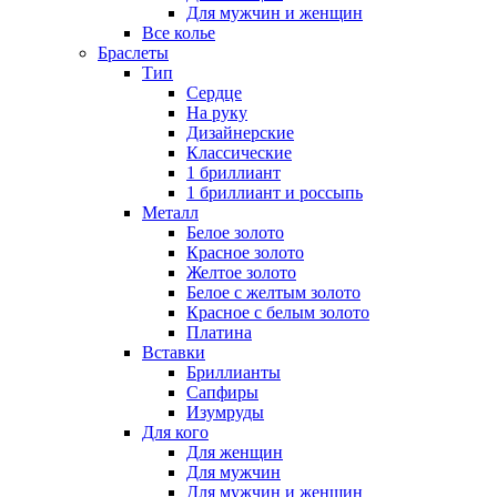
Для мужчин и женщин
Все колье
Браслеты
Тип
Сердце
На руку
Дизайнерские
Классические
1 бриллиант
1 бриллиант и россыпь
Металл
Белое золото
Красное золото
Желтое золото
Белое с желтым золото
Красное с белым золото
Платина
Вставки
Бриллианты
Сапфиры
Изумруды
Для кого
Для женщин
Для мужчин
Для мужчин и женщин