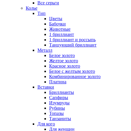
Все серьги
Колье
Тип
Цветы
Бабочки
Животные
1 бриллиант
1 бриллиант и россыпь
Танцующий бриллиант
Металл
Белое золото
Желтое золото
Красное золото
Белое с желтым золото
Комбинированное золото
Платина
Вставки
Бриллианты
Сапфиры
Изумруды
Рубины
Топазы
Танзаниты
Для кого
Для женщин