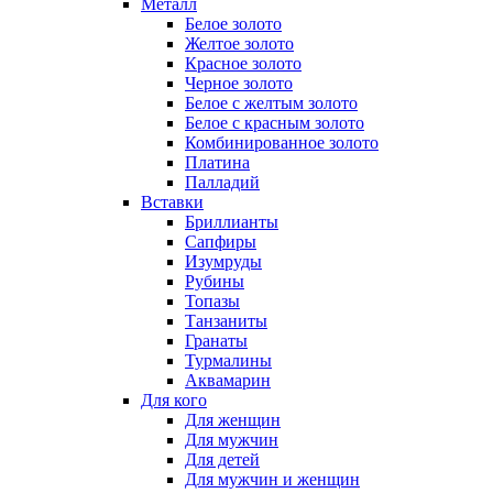
Металл
Белое золото
Желтое золото
Красное золото
Черное золото
Белое с желтым золото
Белое с красным золото
Комбинированное золото
Платина
Палладий
Вставки
Бриллианты
Сапфиры
Изумруды
Рубины
Топазы
Танзаниты
Гранаты
Турмалины
Аквамарин
Для кого
Для женщин
Для мужчин
Для детей
Для мужчин и женщин