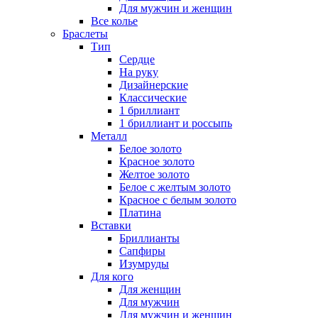
Для мужчин и женщин
Все колье
Браслеты
Тип
Сердце
На руку
Дизайнерские
Классические
1 бриллиант
1 бриллиант и россыпь
Металл
Белое золото
Красное золото
Желтое золото
Белое с желтым золото
Красное с белым золото
Платина
Вставки
Бриллианты
Сапфиры
Изумруды
Для кого
Для женщин
Для мужчин
Для мужчин и женщин