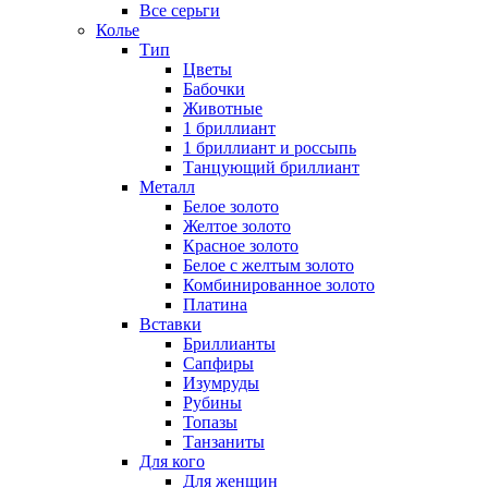
Все серьги
Колье
Тип
Цветы
Бабочки
Животные
1 бриллиант
1 бриллиант и россыпь
Танцующий бриллиант
Металл
Белое золото
Желтое золото
Красное золото
Белое с желтым золото
Комбинированное золото
Платина
Вставки
Бриллианты
Сапфиры
Изумруды
Рубины
Топазы
Танзаниты
Для кого
Для женщин