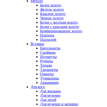
Металл
Белое золото
Желтое золото
Красное золото
Черное золото
Белое с желтым золото
Белое с красным золото
Комбинированное золото
Платина
Палладий
Вставки
Бриллианты
Сапфиры
Изумруды
Рубины
Топазы
Танзаниты
Гранаты
Турмалины
Аквамарин
Для кого
Для женщин
Для мужчин
Для детей
Для мужчин и женщин