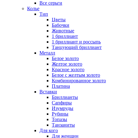
Все серьги
Колье
Тип
Цветы
Бабочки
Животные
1 бриллиант
1 бриллиант и россыпь
Танцующий бриллиант
Металл
Белое золото
Желтое золото
Красное золото
Белое с желтым золото
Комбинированное золото
Платина
Вставки
Бриллианты
Сапфиры
Изумруды
Рубины
Топазы
Танзаниты
Для кого
Для женщин