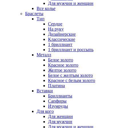
Для мужчин и женщин
Все колье
Браслеты
Тип
Сердце
На руку
Дизайнерские
Классические
1 бриллиант
1 бриллиант и россыпь
Металл
Белое золото
Красное золото
Желтое золото
Белое с желтым золото
Красное с белым золото
Платина
Вставки
Бриллианты
Сапфиры
Изумруды
Для кого
Для женщин
Для мужчин
Для мужчин и женщин