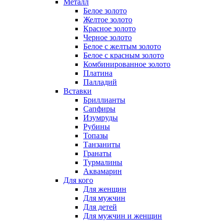
Металл
Белое золото
Желтое золото
Красное золото
Черное золото
Белое с желтым золото
Белое с красным золото
Комбинированное золото
Платина
Палладий
Вставки
Бриллианты
Сапфиры
Изумруды
Рубины
Топазы
Танзаниты
Гранаты
Турмалины
Аквамарин
Для кого
Для женщин
Для мужчин
Для детей
Для мужчин и женщин