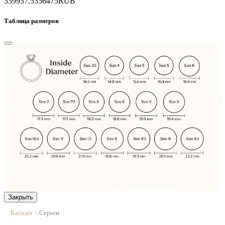
339937.5
356475
RUB
Таблица размеров
Закрыть
Каталог
Серьги
|