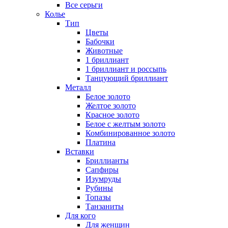
Все серьги
Колье
Тип
Цветы
Бабочки
Животные
1 бриллиант
1 бриллиант и россыпь
Танцующий бриллиант
Металл
Белое золото
Желтое золото
Красное золото
Белое с желтым золото
Комбинированное золото
Платина
Вставки
Бриллианты
Сапфиры
Изумруды
Рубины
Топазы
Танзаниты
Для кого
Для женщин