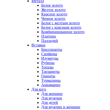
Металл
Белое золото
Желтое золото
Красное золото
Черное золото
Белое с желтым золото
Белое с красным золото
Комбинированное золото
Платина
Палладий
Вставки
Бриллианты
Сапфиры
Изумруды
Рубины
Топазы
Танзаниты
Гранаты
Турмалины
Аквамарин
Для кого
Для женщин
Для мужчин
Для детей
Для мужчин и женщин