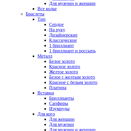
Для мужчин и женщин
Все колье
Браслеты
Тип
Сердце
На руку
Дизайнерские
Классические
1 бриллиант
1 бриллиант и россыпь
Металл
Белое золото
Красное золото
Желтое золото
Белое с желтым золото
Красное с белым золото
Платина
Вставки
Бриллианты
Сапфиры
Изумруды
Для кого
Для женщин
Для мужчин
Для мужчин и женщин