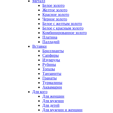
Металл
Белое золото
Желтое золото
Красное золото
Черное золото
Белое с желтым золото
Белое с красным золото
Комбинированное золото
Платина
Палладий
Вставки
Бриллианты
Сапфиры
Изумруды
Рубины
Топазы
Танзаниты
Гранаты
Турмалины
Аквамарин
Для кого
Для женщин
Для мужчин
Для детей
Для мужчин и женщин