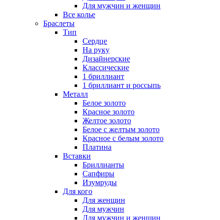
Для мужчин и женщин
Все колье
Браслеты
Тип
Сердце
На руку
Дизайнерские
Классические
1 бриллиант
1 бриллиант и россыпь
Металл
Белое золото
Красное золото
Желтое золото
Белое с желтым золото
Красное с белым золото
Платина
Вставки
Бриллианты
Сапфиры
Изумруды
Для кого
Для женщин
Для мужчин
Для мужчин и женщин