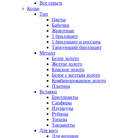
Все серьги
Колье
Тип
Цветы
Бабочки
Животные
1 бриллиант
1 бриллиант и россыпь
Танцующий бриллиант
Металл
Белое золото
Желтое золото
Красное золото
Белое с желтым золото
Комбинированное золото
Платина
Вставки
Бриллианты
Сапфиры
Изумруды
Рубины
Топазы
Танзаниты
Для кого
Для женщин