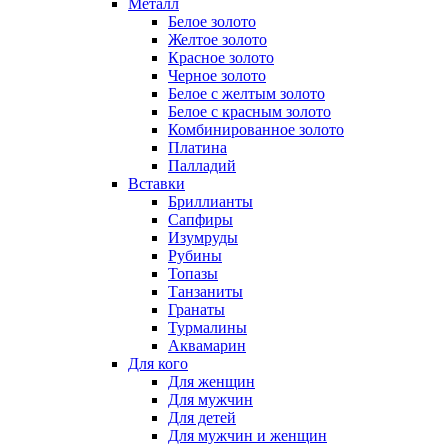
Металл
Белое золото
Желтое золото
Красное золото
Черное золото
Белое с желтым золото
Белое с красным золото
Комбинированное золото
Платина
Палладий
Вставки
Бриллианты
Сапфиры
Изумруды
Рубины
Топазы
Танзаниты
Гранаты
Турмалины
Аквамарин
Для кого
Для женщин
Для мужчин
Для детей
Для мужчин и женщин