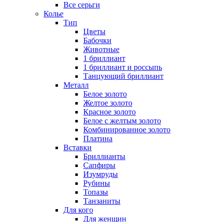
Все серьги
Колье
Тип
Цветы
Бабочки
Животные
1 бриллиант
1 бриллиант и россыпь
Танцующий бриллиант
Металл
Белое золото
Желтое золото
Красное золото
Белое с желтым золото
Комбинированное золото
Платина
Вставки
Бриллианты
Сапфиры
Изумруды
Рубины
Топазы
Танзаниты
Для кого
Для женщин