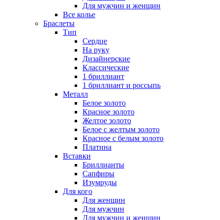
Для мужчин и женщин
Все колье
Браслеты
Тип
Сердце
На руку
Дизайнерские
Классические
1 бриллиант
1 бриллиант и россыпь
Металл
Белое золото
Красное золото
Желтое золото
Белое с желтым золото
Красное с белым золото
Платина
Вставки
Бриллианты
Сапфиры
Изумруды
Для кого
Для женщин
Для мужчин
Для мужчин и женщин