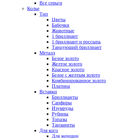
Все серьги
Колье
Тип
Цветы
Бабочки
Животные
1 бриллиант
1 бриллиант и россыпь
Танцующий бриллиант
Металл
Белое золото
Желтое золото
Красное золото
Белое с желтым золото
Комбинированное золото
Платина
Вставки
Бриллианты
Сапфиры
Изумруды
Рубины
Топазы
Танзаниты
Для кого
Для женщин