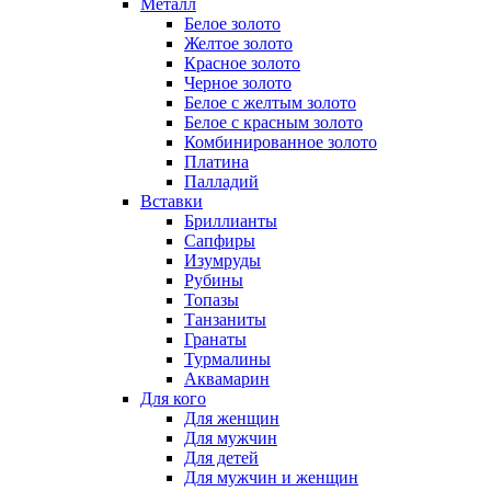
Металл
Белое золото
Желтое золото
Красное золото
Черное золото
Белое с желтым золото
Белое с красным золото
Комбинированное золото
Платина
Палладий
Вставки
Бриллианты
Сапфиры
Изумруды
Рубины
Топазы
Танзаниты
Гранаты
Турмалины
Аквамарин
Для кого
Для женщин
Для мужчин
Для детей
Для мужчин и женщин