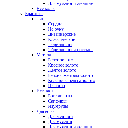
Для мужчин и женщин
Все колье
Браслеты
Тип
Сердце
На руку
Дизайнерские
Классические
1 бриллиант
1 бриллиант и россыпь
Металл
Белое золото
Красное золото
Желтое золото
Белое с желтым золото
Красное с белым золото
Платина
Вставки
Бриллианты
Сапфиры
Изумруды
Для кого
Для женщин
Для мужчин
Для мужчин и женщин