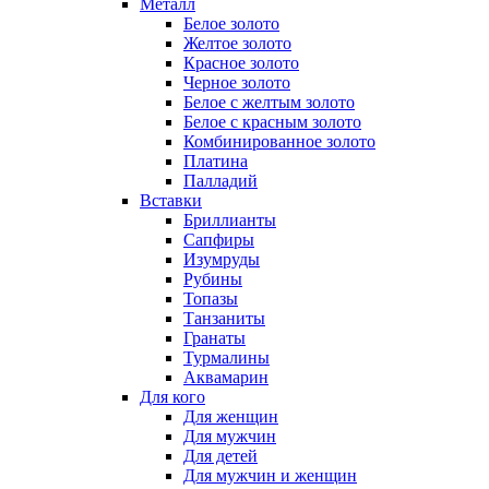
Металл
Белое золото
Желтое золото
Красное золото
Черное золото
Белое с желтым золото
Белое с красным золото
Комбинированное золото
Платина
Палладий
Вставки
Бриллианты
Сапфиры
Изумруды
Рубины
Топазы
Танзаниты
Гранаты
Турмалины
Аквамарин
Для кого
Для женщин
Для мужчин
Для детей
Для мужчин и женщин