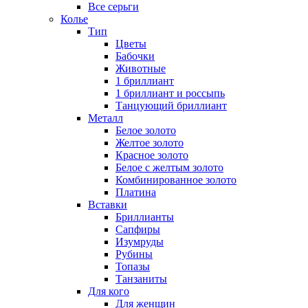
Все серьги
Колье
Тип
Цветы
Бабочки
Животные
1 бриллиант
1 бриллиант и россыпь
Танцующий бриллиант
Металл
Белое золото
Желтое золото
Красное золото
Белое с желтым золото
Комбинированное золото
Платина
Вставки
Бриллианты
Сапфиры
Изумруды
Рубины
Топазы
Танзаниты
Для кого
Для женщин