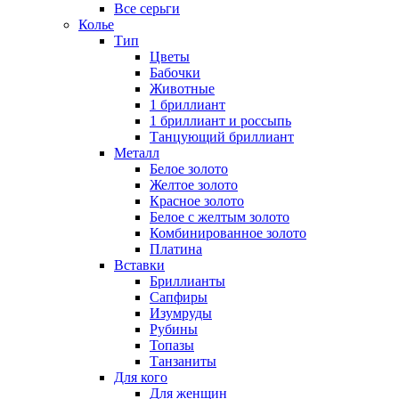
Все серьги
Колье
Тип
Цветы
Бабочки
Животные
1 бриллиант
1 бриллиант и россыпь
Танцующий бриллиант
Металл
Белое золото
Желтое золото
Красное золото
Белое с желтым золото
Комбинированное золото
Платина
Вставки
Бриллианты
Сапфиры
Изумруды
Рубины
Топазы
Танзаниты
Для кого
Для женщин