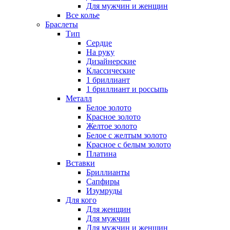
Для мужчин и женщин
Все колье
Браслеты
Тип
Сердце
На руку
Дизайнерские
Классические
1 бриллиант
1 бриллиант и россыпь
Металл
Белое золото
Красное золото
Желтое золото
Белое с желтым золото
Красное с белым золото
Платина
Вставки
Бриллианты
Сапфиры
Изумруды
Для кого
Для женщин
Для мужчин
Для мужчин и женщин