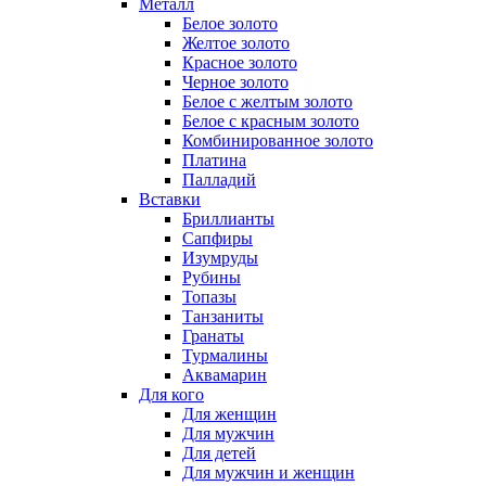
Металл
Белое золото
Желтое золото
Красное золото
Черное золото
Белое с желтым золото
Белое с красным золото
Комбинированное золото
Платина
Палладий
Вставки
Бриллианты
Сапфиры
Изумруды
Рубины
Топазы
Танзаниты
Гранаты
Турмалины
Аквамарин
Для кого
Для женщин
Для мужчин
Для детей
Для мужчин и женщин