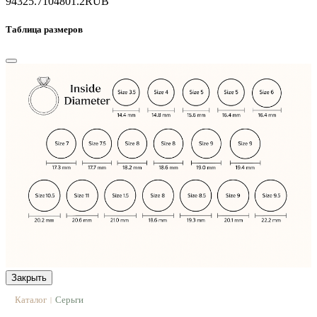
94325.7
104801.2
RUB
Таблица размеров
Закрыть
Каталог
Серьги
|