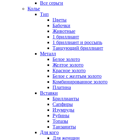
Все серьги
Колье
Тип
Цветы
Бабочки
Животные
1 бриллиант
1 бриллиант и россыпь
Танцующий бриллиант
Металл
Белое золото
Желтое золото
Красное золото
Белое с желтым золото
Комбинированное золото
Платина
Вставки
Бриллианты
Сапфиры
Изумруды
Рубины
Топазы
Танзаниты
Для кого
Для женщин