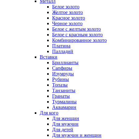
Металл
Белое золото
Желтое золото
Красное золото
Черное золото
Белое с желтым золото
Белое с красным золото
Комбинированное золото
Платина
Палладий
Вставки
Бриллианты
Сапфиры
Изумруды
Рубины
Топазы
Танзаниты
Гранаты
Турмалины
Аквамарин
Для кого
Для женщин
Для мужчин
Для детей
Для мужчин и женщин