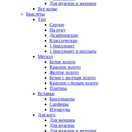
Для мужчин и женщин
Все колье
Браслеты
Тип
Сердце
На руку
Дизайнерские
Классические
1 бриллиант
1 бриллиант и россыпь
Металл
Белое золото
Красное золото
Желтое золото
Белое с желтым золото
Красное с белым золото
Платина
Вставки
Бриллианты
Сапфиры
Изумруды
Для кого
Для женщин
Для мужчин
Для мужчин и женщин