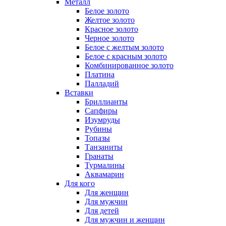
Металл
Белое золото
Желтое золото
Красное золото
Черное золото
Белое с желтым золото
Белое с красным золото
Комбинированное золото
Платина
Палладий
Вставки
Бриллианты
Сапфиры
Изумруды
Рубины
Топазы
Танзаниты
Гранаты
Турмалины
Аквамарин
Для кого
Для женщин
Для мужчин
Для детей
Для мужчин и женщин