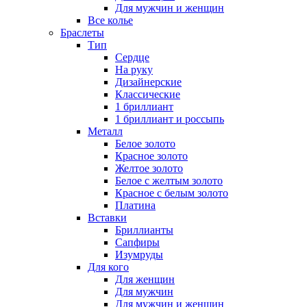
Для мужчин и женщин
Все колье
Браслеты
Тип
Сердце
На руку
Дизайнерские
Классические
1 бриллиант
1 бриллиант и россыпь
Металл
Белое золото
Красное золото
Желтое золото
Белое с желтым золото
Красное с белым золото
Платина
Вставки
Бриллианты
Сапфиры
Изумруды
Для кого
Для женщин
Для мужчин
Для мужчин и женщин