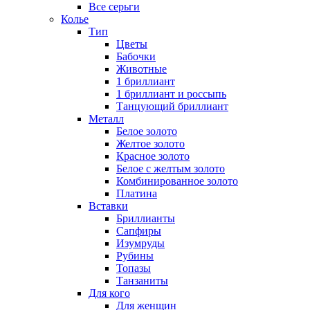
Все серьги
Колье
Тип
Цветы
Бабочки
Животные
1 бриллиант
1 бриллиант и россыпь
Танцующий бриллиант
Металл
Белое золото
Желтое золото
Красное золото
Белое с желтым золото
Комбинированное золото
Платина
Вставки
Бриллианты
Сапфиры
Изумруды
Рубины
Топазы
Танзаниты
Для кого
Для женщин