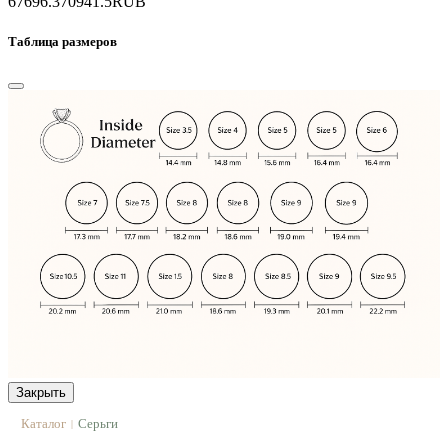
67696.3
70941.5
RUB
Таблица размеров
Закрыть
Каталог
Серьги
|