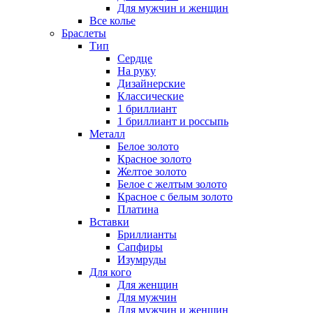
Для мужчин и женщин
Все колье
Браслеты
Тип
Сердце
На руку
Дизайнерские
Классические
1 бриллиант
1 бриллиант и россыпь
Металл
Белое золото
Красное золото
Желтое золото
Белое с желтым золото
Красное с белым золото
Платина
Вставки
Бриллианты
Сапфиры
Изумруды
Для кого
Для женщин
Для мужчин
Для мужчин и женщин