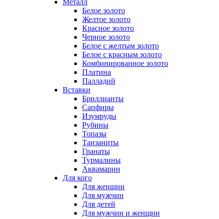
Металл
Белое золото
Желтое золото
Красное золото
Черное золото
Белое с желтым золото
Белое с красным золото
Комбинированное золото
Платина
Палладий
Вставки
Бриллианты
Сапфиры
Изумруды
Рубины
Топазы
Танзаниты
Гранаты
Турмалины
Аквамарин
Для кого
Для женщин
Для мужчин
Для детей
Для мужчин и женщин