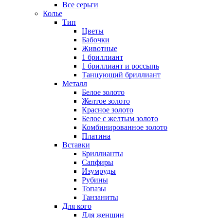
Все серьги
Колье
Тип
Цветы
Бабочки
Животные
1 бриллиант
1 бриллиант и россыпь
Танцующий бриллиант
Металл
Белое золото
Желтое золото
Красное золото
Белое с желтым золото
Комбинированное золото
Платина
Вставки
Бриллианты
Сапфиры
Изумруды
Рубины
Топазы
Танзаниты
Для кого
Для женщин