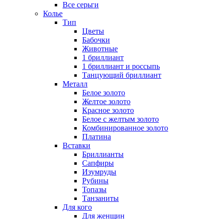
Все серьги
Колье
Тип
Цветы
Бабочки
Животные
1 бриллиант
1 бриллиант и россыпь
Танцующий бриллиант
Металл
Белое золото
Желтое золото
Красное золото
Белое с желтым золото
Комбинированное золото
Платина
Вставки
Бриллианты
Сапфиры
Изумруды
Рубины
Топазы
Танзаниты
Для кого
Для женщин