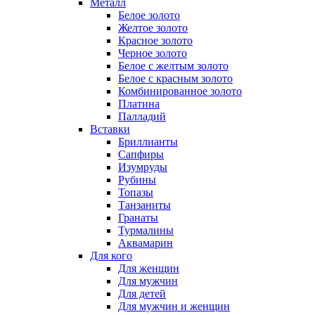
Металл
Белое золото
Желтое золото
Красное золото
Черное золото
Белое с желтым золото
Белое с красным золото
Комбинированное золото
Платина
Палладий
Вставки
Бриллианты
Сапфиры
Изумруды
Рубины
Топазы
Танзаниты
Гранаты
Турмалины
Аквамарин
Для кого
Для женщин
Для мужчин
Для детей
Для мужчин и женщин