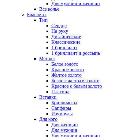
Для мужчин и женщин
Все колье
Браслеты
Тип
Сердце
На руку
Дизайнерские
Классические
1 бриллиант
1 бриллиант и россыпь
Металл
Белое золото
Красное золото
Желтое золото
Белое с желтым золото
Красное с белым золото
Платина
Вставки
Бриллианты
Сапфиры
Изумруды
Для кого
Для женщин
Для мужчин
Для мужчин и женщин