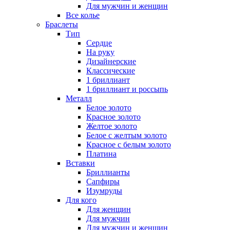
Для мужчин и женщин
Все колье
Браслеты
Тип
Сердце
На руку
Дизайнерские
Классические
1 бриллиант
1 бриллиант и россыпь
Металл
Белое золото
Красное золото
Желтое золото
Белое с желтым золото
Красное с белым золото
Платина
Вставки
Бриллианты
Сапфиры
Изумруды
Для кого
Для женщин
Для мужчин
Для мужчин и женщин