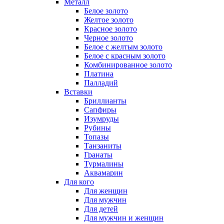
Металл
Белое золото
Желтое золото
Красное золото
Черное золото
Белое с желтым золото
Белое с красным золото
Комбинированное золото
Платина
Палладий
Вставки
Бриллианты
Сапфиры
Изумруды
Рубины
Топазы
Танзаниты
Гранаты
Турмалины
Аквамарин
Для кого
Для женщин
Для мужчин
Для детей
Для мужчин и женщин