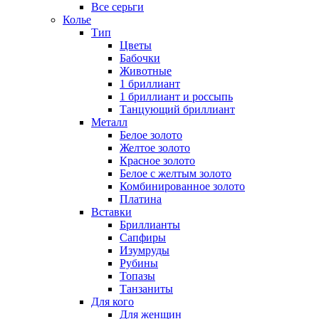
Все серьги
Колье
Тип
Цветы
Бабочки
Животные
1 бриллиант
1 бриллиант и россыпь
Танцующий бриллиант
Металл
Белое золото
Желтое золото
Красное золото
Белое с желтым золото
Комбинированное золото
Платина
Вставки
Бриллианты
Сапфиры
Изумруды
Рубины
Топазы
Танзаниты
Для кого
Для женщин