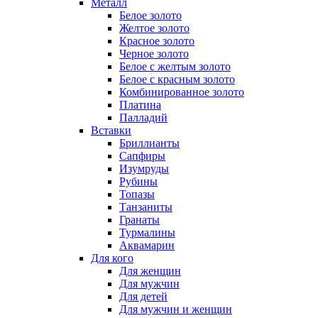
Металл
Белое золото
Желтое золото
Красное золото
Черное золото
Белое с желтым золото
Белое с красным золото
Комбинированное золото
Платина
Палладий
Вставки
Бриллианты
Сапфиры
Изумруды
Рубины
Топазы
Танзаниты
Гранаты
Турмалины
Аквамарин
Для кого
Для женщин
Для мужчин
Для детей
Для мужчин и женщин