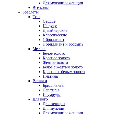
Для мужчин и женщин
Все колье
Браслеты
Тип
Сердце
На руку
Дизайнерские
Классические
1 бриллиант
1 бриллиант и россыпь
Металл
Белое золото
Красное золото
Желтое золото
Белое с желтым золото
Красное с белым золото
Платина
Вставки
Бриллианты
Сапфиры
Изумруды
Для кого
Для женщин
Для мужчин
Для мужчин и женщин