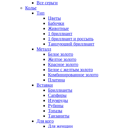
Все серьги
Колье
Тип
Цветы
Бабочки
Животные
1 бриллиант
1 бриллиант и россыпь
Танцующий бриллиант
Металл
Белое золото
Желтое золото
Красное золото
Белое с желтым золото
Комбинированное золото
Платина
Вставки
Бриллианты
Сапфиры
Изумруды
Рубины
Топазы
Танзаниты
Для кого
Для женщин