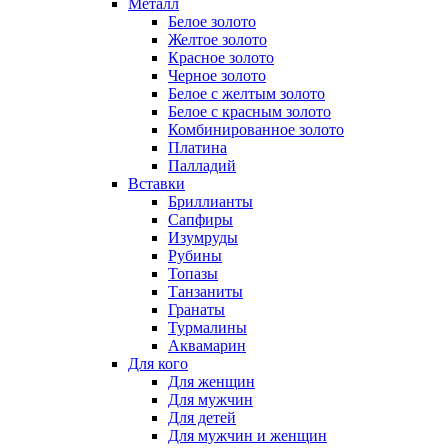
Металл
Белое золото
Желтое золото
Красное золото
Черное золото
Белое с желтым золото
Белое с красным золото
Комбинированное золото
Платина
Палладий
Вставки
Бриллианты
Сапфиры
Изумруды
Рубины
Топазы
Танзаниты
Гранаты
Турмалины
Аквамарин
Для кого
Для женщин
Для мужчин
Для детей
Для мужчин и женщин