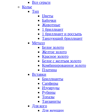
Все серьги
Колье
Тип
Цветы
Бабочки
Животные
1 бриллиант
1 бриллиант и россыпь
Танцующий бриллиант
Металл
Белое золото
Желтое золото
Красное золото
Белое с желтым золото
Комбинированное золото
Платина
Вставки
Бриллианты
Сапфиры
Изумруды
Рубины
Топазы
Танзаниты
Для кого
Для женщин