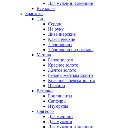
Для мужчин и женщин
Все колье
Браслеты
Тип
Сердце
На руку
Дизайнерские
Классические
1 бриллиант
1 бриллиант и россыпь
Металл
Белое золото
Красное золото
Желтое золото
Белое с желтым золото
Красное с белым золото
Платина
Вставки
Бриллианты
Сапфиры
Изумруды
Для кого
Для женщин
Для мужчин
Для мужчин и женщин