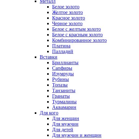
Металл
Белое золото
Желтое золото
Красное золото
Черное золото
Белое с желтым золото
Белое с красным золото
Комбинированное золото
Платина
Палладий
Вставки
Бриллианты
Сапфиры
Изумруды
Рубины
Топазы
Танзаниты
Гранаты
Турмалины
Аквамарин
Для кого
Для женщин
Для мужчин
Для детей
Для мужчин и женщин