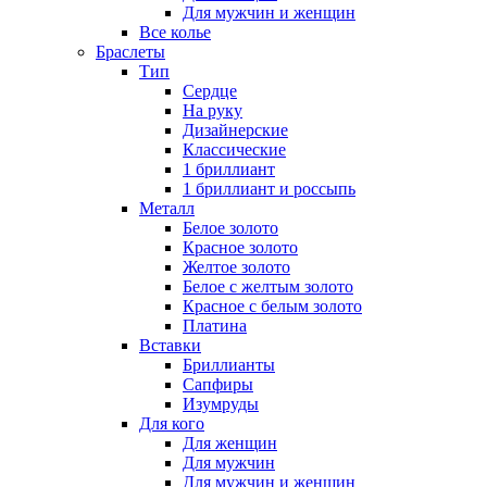
Для мужчин и женщин
Все колье
Браслеты
Тип
Сердце
На руку
Дизайнерские
Классические
1 бриллиант
1 бриллиант и россыпь
Металл
Белое золото
Красное золото
Желтое золото
Белое с желтым золото
Красное с белым золото
Платина
Вставки
Бриллианты
Сапфиры
Изумруды
Для кого
Для женщин
Для мужчин
Для мужчин и женщин