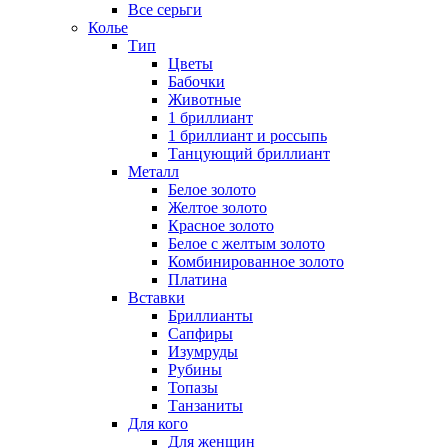
Все серьги
Колье
Тип
Цветы
Бабочки
Животные
1 бриллиант
1 бриллиант и россыпь
Танцующий бриллиант
Металл
Белое золото
Желтое золото
Красное золото
Белое с желтым золото
Комбинированное золото
Платина
Вставки
Бриллианты
Сапфиры
Изумруды
Рубины
Топазы
Танзаниты
Для кого
Для женщин