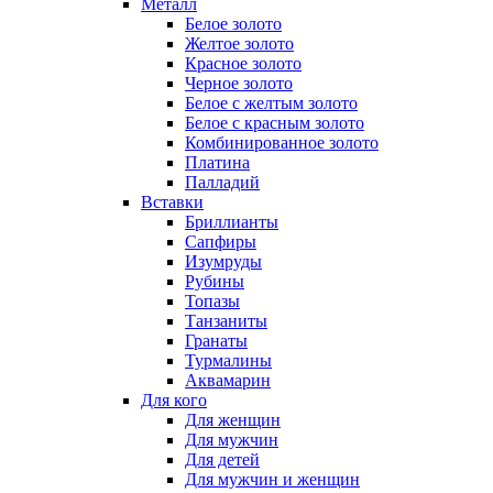
Металл
Белое золото
Желтое золото
Красное золото
Черное золото
Белое с желтым золото
Белое с красным золото
Комбинированное золото
Платина
Палладий
Вставки
Бриллианты
Сапфиры
Изумруды
Рубины
Топазы
Танзаниты
Гранаты
Турмалины
Аквамарин
Для кого
Для женщин
Для мужчин
Для детей
Для мужчин и женщин