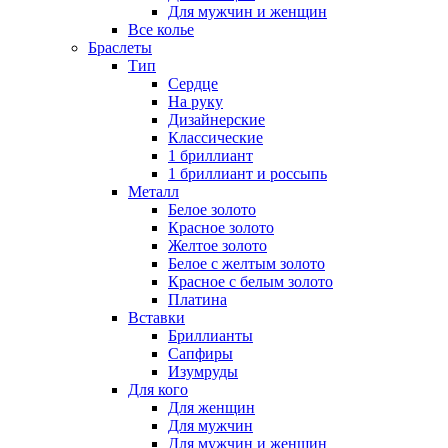
Для мужчин и женщин
Все колье
Браслеты
Тип
Сердце
На руку
Дизайнерские
Классические
1 бриллиант
1 бриллиант и россыпь
Металл
Белое золото
Красное золото
Желтое золото
Белое с желтым золото
Красное с белым золото
Платина
Вставки
Бриллианты
Сапфиры
Изумруды
Для кого
Для женщин
Для мужчин
Для мужчин и женщин