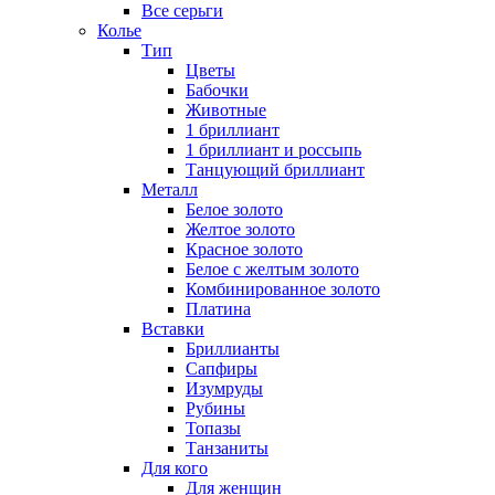
Все серьги
Колье
Тип
Цветы
Бабочки
Животные
1 бриллиант
1 бриллиант и россыпь
Танцующий бриллиант
Металл
Белое золото
Желтое золото
Красное золото
Белое с желтым золото
Комбинированное золото
Платина
Вставки
Бриллианты
Сапфиры
Изумруды
Рубины
Топазы
Танзаниты
Для кого
Для женщин