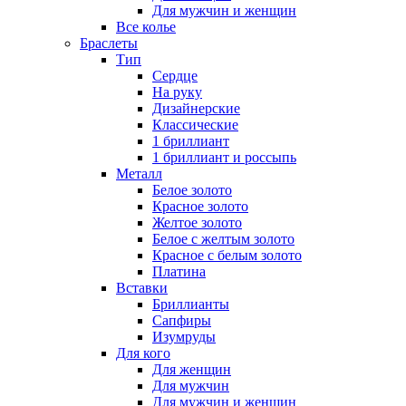
Для мужчин и женщин
Все колье
Браслеты
Тип
Сердце
На руку
Дизайнерские
Классические
1 бриллиант
1 бриллиант и россыпь
Металл
Белое золото
Красное золото
Желтое золото
Белое с желтым золото
Красное с белым золото
Платина
Вставки
Бриллианты
Сапфиры
Изумруды
Для кого
Для женщин
Для мужчин
Для мужчин и женщин