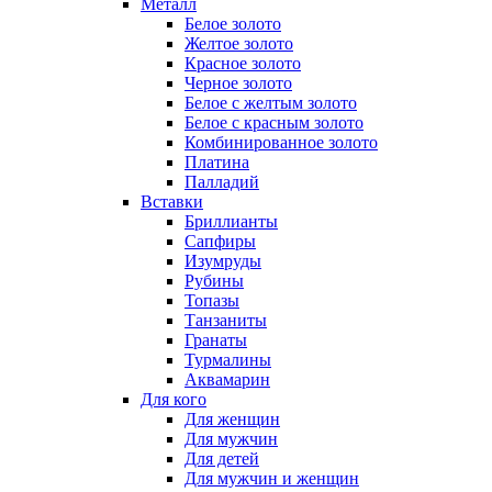
Металл
Белое золото
Желтое золото
Красное золото
Черное золото
Белое с желтым золото
Белое с красным золото
Комбинированное золото
Платина
Палладий
Вставки
Бриллианты
Сапфиры
Изумруды
Рубины
Топазы
Танзаниты
Гранаты
Турмалины
Аквамарин
Для кого
Для женщин
Для мужчин
Для детей
Для мужчин и женщин