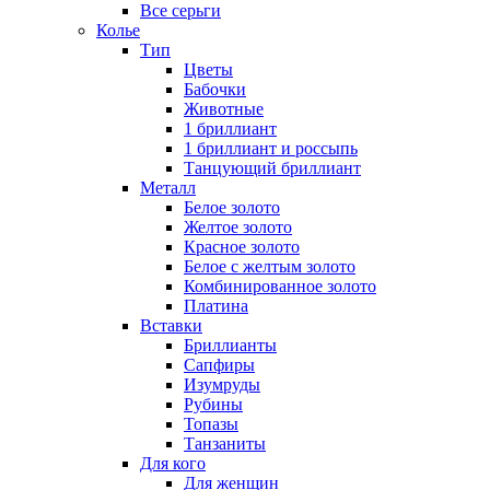
Все серьги
Колье
Тип
Цветы
Бабочки
Животные
1 бриллиант
1 бриллиант и россыпь
Танцующий бриллиант
Металл
Белое золото
Желтое золото
Красное золото
Белое с желтым золото
Комбинированное золото
Платина
Вставки
Бриллианты
Сапфиры
Изумруды
Рубины
Топазы
Танзаниты
Для кого
Для женщин