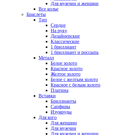
Для мужчин и женщин
Все колье
Браслеты
Тип
Сердце
На руку
Дизайнерские
Классические
1 бриллиант
1 бриллиант и россыпь
Металл
Белое золото
Красное золото
Желтое золото
Белое с желтым золото
Красное с белым золото
Платина
Вставки
Бриллианты
Сапфиры
Изумруды
Для кого
Для женщин
Для мужчин
Для мужчин и женщин