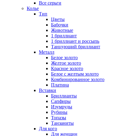
Все серьги
Колье
Тип
Цветы
Бабочки
Животные
1 бриллиант
1 бриллиант и россыпь
Танцующий бриллиант
Металл
Белое золото
Желтое золото
Красное золото
Белое с желтым золото
Комбинированное золото
Платина
Вставки
Бриллианты
Сапфиры
Изумруды
Рубины
Топазы
Танзаниты
Для кого
Для женщин