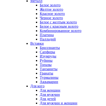
Металл
Белое золото
Желтое золото
Красное золото
Черное золото
Белое с желтым золото
Белое с красным золото
Комбинированное золото
Платина
Палладий
Вставки
Бриллианты
Сапфиры
Изумруды
Рубины
Топазы
Танзаниты
Гранаты
Турмалины
Аквамарин
Для кого
Для женщин
Для мужчин
Для детей
Для мужчин и женщин