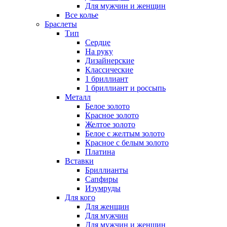
Для мужчин и женщин
Все колье
Браслеты
Тип
Сердце
На руку
Дизайнерские
Классические
1 бриллиант
1 бриллиант и россыпь
Металл
Белое золото
Красное золото
Желтое золото
Белое с желтым золото
Красное с белым золото
Платина
Вставки
Бриллианты
Сапфиры
Изумруды
Для кого
Для женщин
Для мужчин
Для мужчин и женщин