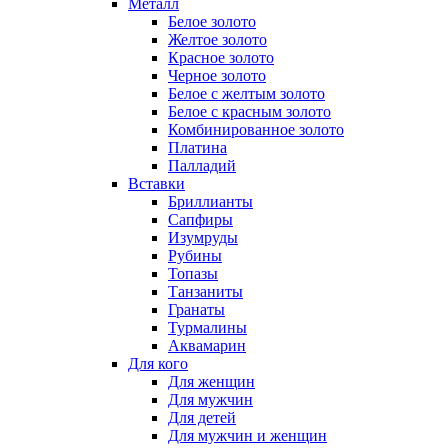
Металл
Белое золото
Желтое золото
Красное золото
Черное золото
Белое с желтым золото
Белое с красным золото
Комбинированное золото
Платина
Палладий
Вставки
Бриллианты
Сапфиры
Изумруды
Рубины
Топазы
Танзаниты
Гранаты
Турмалины
Аквамарин
Для кого
Для женщин
Для мужчин
Для детей
Для мужчин и женщин