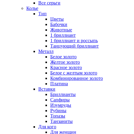
Все серьги
Колье
Тип
Цветы
Бабочки
Животные
1 бриллиант
1 бриллиант и россыпь
Танцующий бриллиант
Металл
Белое золото
Желтое золото
Красное золото
Белое с желтым золото
Комбинированное золото
Платина
Вставки
Бриллианты
Сапфиры
Изумруды
Рубины
Топазы
Танзаниты
Для кого
Для женщин