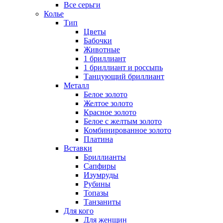
Все серьги
Колье
Тип
Цветы
Бабочки
Животные
1 бриллиант
1 бриллиант и россыпь
Танцующий бриллиант
Металл
Белое золото
Желтое золото
Красное золото
Белое с желтым золото
Комбинированное золото
Платина
Вставки
Бриллианты
Сапфиры
Изумруды
Рубины
Топазы
Танзаниты
Для кого
Для женщин