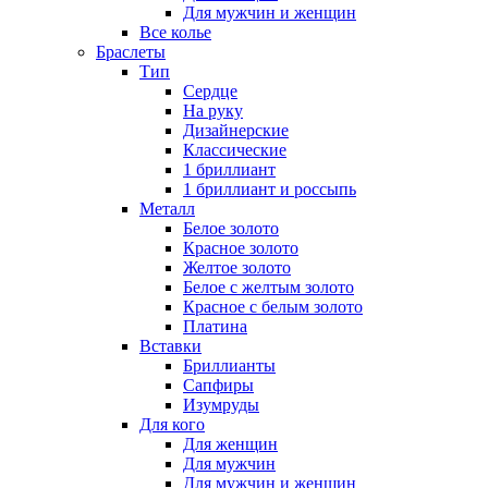
Для мужчин и женщин
Все колье
Браслеты
Тип
Сердце
На руку
Дизайнерские
Классические
1 бриллиант
1 бриллиант и россыпь
Металл
Белое золото
Красное золото
Желтое золото
Белое с желтым золото
Красное с белым золото
Платина
Вставки
Бриллианты
Сапфиры
Изумруды
Для кого
Для женщин
Для мужчин
Для мужчин и женщин