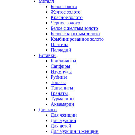
Металл
Белое золото
Желтое золото
Красное золото
Черное золото
Белое с желтым золото
Белое с красным золото
Комбинированное золото
Платина
Палладий
Вставки
Бриллианты
Сапфиры
Изумруды
Рубины
Топазы
Танзаниты
Гранаты
Турмалины
Аквамарин
Для кого
Для женщин
Для мужчин
Для детей
Для мужчин и женщин