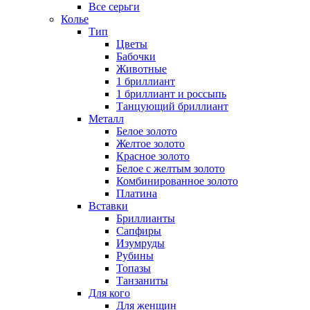
Все серьги
Колье
Тип
Цветы
Бабочки
Животные
1 бриллиант
1 бриллиант и россыпь
Танцующий бриллиант
Металл
Белое золото
Желтое золото
Красное золото
Белое с желтым золото
Комбинированное золото
Платина
Вставки
Бриллианты
Сапфиры
Изумруды
Рубины
Топазы
Танзаниты
Для кого
Для женщин