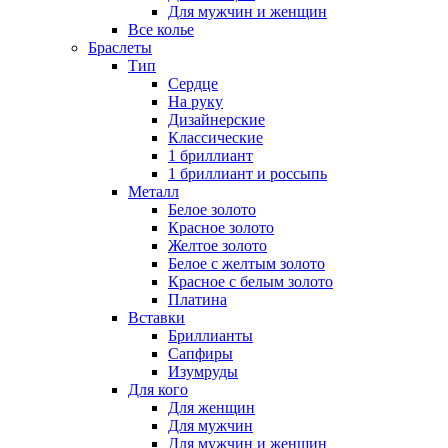
Для мужчин и женщин
Все колье
Браслеты
Тип
Сердце
На руку
Дизайнерские
Классические
1 бриллиант
1 бриллиант и россыпь
Металл
Белое золото
Красное золото
Желтое золото
Белое с желтым золото
Красное с белым золото
Платина
Вставки
Бриллианты
Сапфиры
Изумруды
Для кого
Для женщин
Для мужчин
Для мужчин и женщин