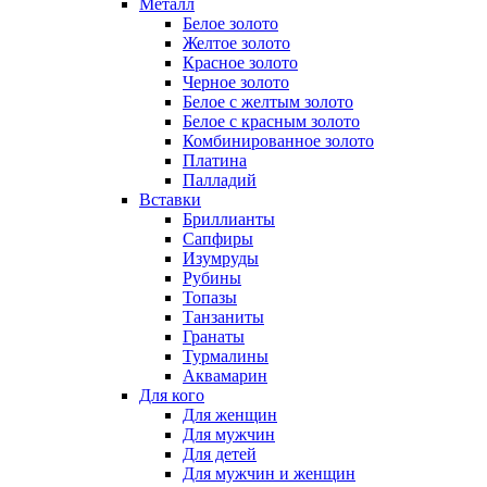
Металл
Белое золото
Желтое золото
Красное золото
Черное золото
Белое с желтым золото
Белое с красным золото
Комбинированное золото
Платина
Палладий
Вставки
Бриллианты
Сапфиры
Изумруды
Рубины
Топазы
Танзаниты
Гранаты
Турмалины
Аквамарин
Для кого
Для женщин
Для мужчин
Для детей
Для мужчин и женщин