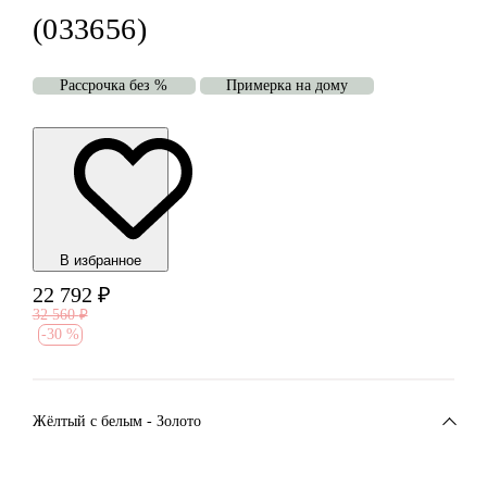
(033656)
Рассрочка без %
Примерка на дому
В избранноe
22 792
₽
32 560
₽
-
30 %
Жёлтый с белым - Золото