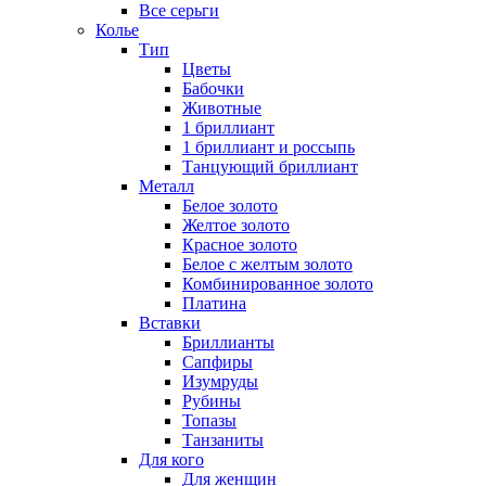
Все серьги
Колье
Тип
Цветы
Бабочки
Животные
1 бриллиант
1 бриллиант и россыпь
Танцующий бриллиант
Металл
Белое золото
Желтое золото
Красное золото
Белое с желтым золото
Комбинированное золото
Платина
Вставки
Бриллианты
Сапфиры
Изумруды
Рубины
Топазы
Танзаниты
Для кого
Для женщин