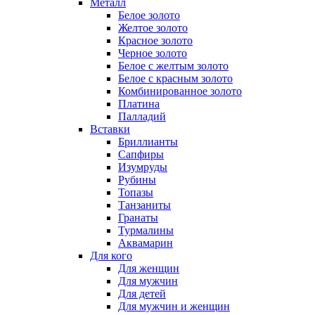
Металл
Белое золото
Желтое золото
Красное золото
Черное золото
Белое с желтым золото
Белое с красным золото
Комбинированное золото
Платина
Палладий
Вставки
Бриллианты
Сапфиры
Изумруды
Рубины
Топазы
Танзаниты
Гранаты
Турмалины
Аквамарин
Для кого
Для женщин
Для мужчин
Для детей
Для мужчин и женщин