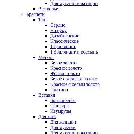
Для мужчин и женщин
Все колье
Браслеты
Тип
Сердце
На руку
Дизайнерские
Классические
1 бриллиант
1 бриллиант и россыпь
Металл
Белое золото
Красное золото
Желтое золото
Белое с желтым золото
Красное с белым золото
Платина
Вставки
Бриллианты
Сапфиры
Изумруды
Для кого
Для женщин
Для мужчин
Для мужчин и женщин