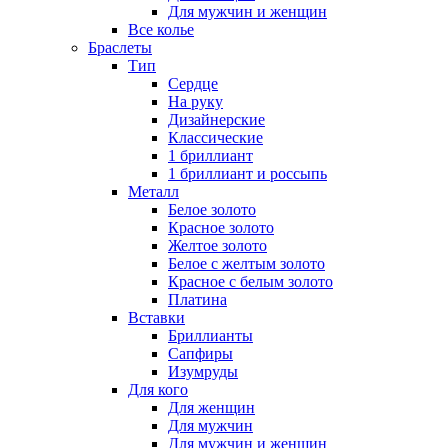
Для мужчин и женщин
Все колье
Браслеты
Тип
Сердце
На руку
Дизайнерские
Классические
1 бриллиант
1 бриллиант и россыпь
Металл
Белое золото
Красное золото
Желтое золото
Белое с желтым золото
Красное с белым золото
Платина
Вставки
Бриллианты
Сапфиры
Изумруды
Для кого
Для женщин
Для мужчин
Для мужчин и женщин