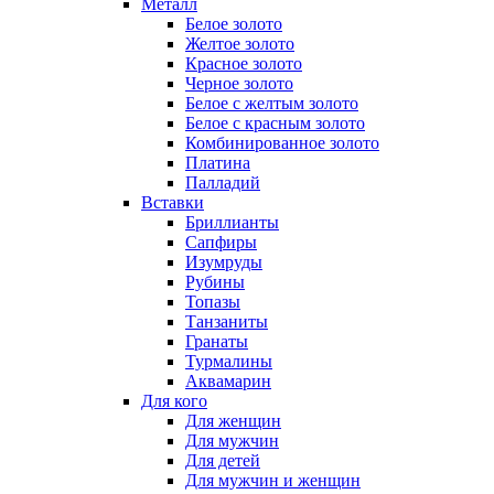
Металл
Белое золото
Желтое золото
Красное золото
Черное золото
Белое с желтым золото
Белое с красным золото
Комбинированное золото
Платина
Палладий
Вставки
Бриллианты
Сапфиры
Изумруды
Рубины
Топазы
Танзаниты
Гранаты
Турмалины
Аквамарин
Для кого
Для женщин
Для мужчин
Для детей
Для мужчин и женщин