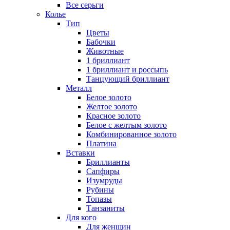
Все серьги
Колье
Тип
Цветы
Бабочки
Животные
1 бриллиант
1 бриллиант и россыпь
Танцующий бриллиант
Металл
Белое золото
Желтое золото
Красное золото
Белое с желтым золото
Комбинированное золото
Платина
Вставки
Бриллианты
Сапфиры
Изумруды
Рубины
Топазы
Танзаниты
Для кого
Для женщин