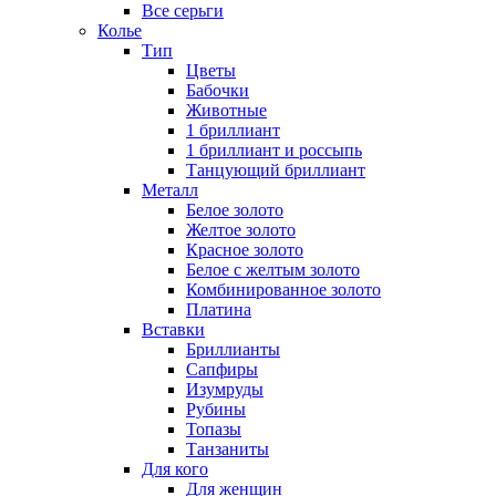
Все серьги
Колье
Тип
Цветы
Бабочки
Животные
1 бриллиант
1 бриллиант и россыпь
Танцующий бриллиант
Металл
Белое золото
Желтое золото
Красное золото
Белое с желтым золото
Комбинированное золото
Платина
Вставки
Бриллианты
Сапфиры
Изумруды
Рубины
Топазы
Танзаниты
Для кого
Для женщин