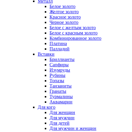
Металл
Белое золото
Желтое золото
Красное золото
Черное золото
Белое с желтым золото
Белое с красным золото
Комбинированное золото
Платина
Палладий
Вставки
Бриллианты
Сапфиры
Изумруды
Рубины
Топазы
Танзаниты
Гранаты
Турмалины
Аквамарин
Для кого
Для женщин
Для мужчин
Для детей
Для мужчин и женщин