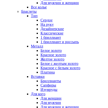
Для мужчин и женщин
Все колье
Браслеты
Тип
Сердце
На руку
Дизайнерские
Классические
1 бриллиант
1 бриллиант и россыпь
Металл
Белое золото
Красное золото
Желтое золото
Белое с желтым золото
Красное с белым золото
Платина
Вставки
Бриллианты
Сапфиры
Изумруды
Для кого
Для женщин
Для мужчин
Для мужчин и женщин