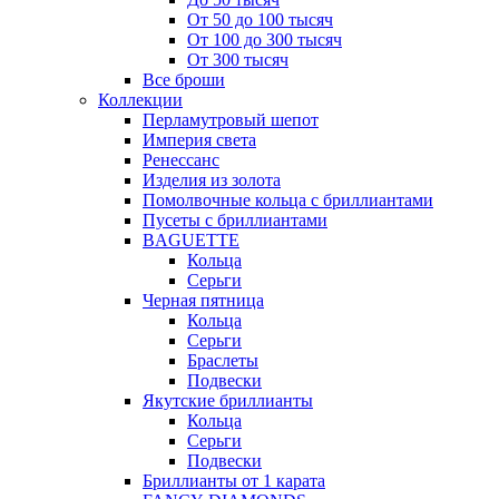
От 50 до 100 тысяч
От 100 до 300 тысяч
От 300 тысяч
Все броши
Коллекции
Перламутровый шепот
Империя света
Ренессанс
Изделия из золота
Помолвочные кольца с бриллиантами
Пусеты с бриллиантами
BAGUETTE
Кольца
Серьги
Черная пятница
Кольца
Серьги
Браслеты
Подвески
Якутские бриллианты
Кольца
Серьги
Подвески
Бриллианты от 1 карата