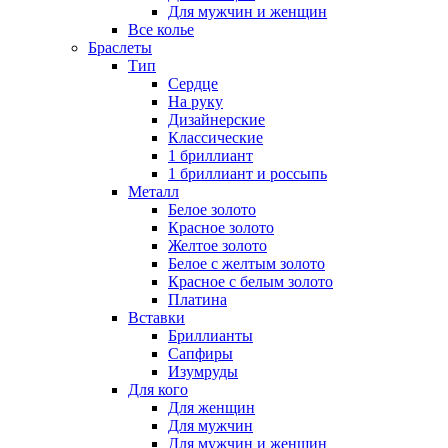
Для мужчин и женщин
Все колье
Браслеты
Тип
Сердце
На руку
Дизайнерские
Классические
1 бриллиант
1 бриллиант и россыпь
Металл
Белое золото
Красное золото
Желтое золото
Белое с желтым золото
Красное с белым золото
Платина
Вставки
Бриллианты
Сапфиры
Изумруды
Для кого
Для женщин
Для мужчин
Для мужчин и женщин