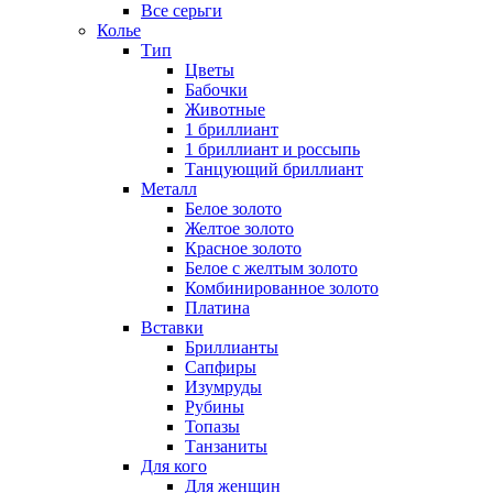
Все серьги
Колье
Тип
Цветы
Бабочки
Животные
1 бриллиант
1 бриллиант и россыпь
Танцующий бриллиант
Металл
Белое золото
Желтое золото
Красное золото
Белое с желтым золото
Комбинированное золото
Платина
Вставки
Бриллианты
Сапфиры
Изумруды
Рубины
Топазы
Танзаниты
Для кого
Для женщин