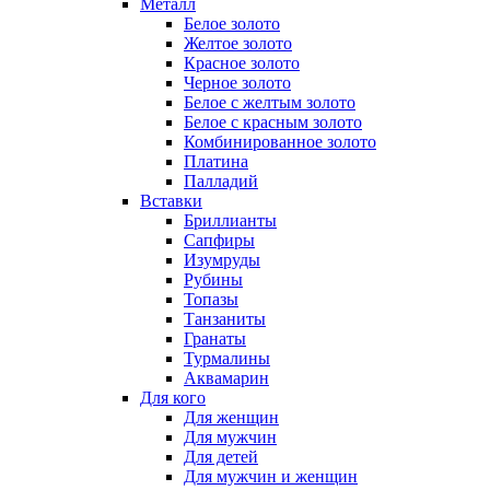
Металл
Белое золото
Желтое золото
Красное золото
Черное золото
Белое с желтым золото
Белое с красным золото
Комбинированное золото
Платина
Палладий
Вставки
Бриллианты
Сапфиры
Изумруды
Рубины
Топазы
Танзаниты
Гранаты
Турмалины
Аквамарин
Для кого
Для женщин
Для мужчин
Для детей
Для мужчин и женщин